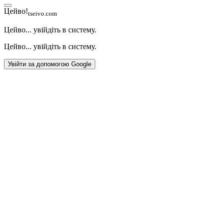
Цейво!
tseivo.com
Цейво... увійдіть в систему.
Цейво... увійдіть в систему.
Увійти за допомогою Google