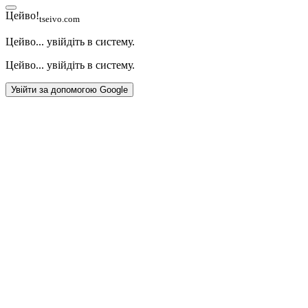
Цейво!
tseivo.com
Цейво... увійдіть в систему.
Цейво... увійдіть в систему.
Увійти за допомогою Google