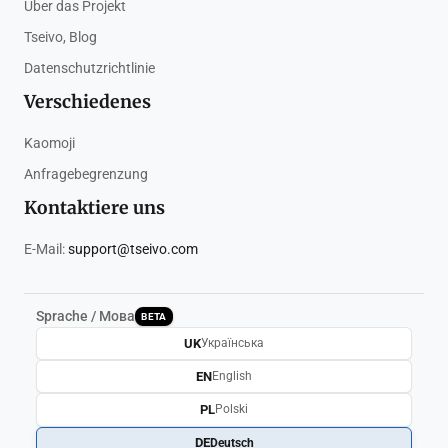
Über das Projekt
Tseivo, Blog
Datenschutzrichtlinie
Verschiedenes
Kaomoji
Anfragebegrenzung
Kontaktiere uns
E-Mail:
support@tseivo.com
Sprache / Мова
BETA
UK
Українська
EN
English
PL
Polski
DE
Deutsch