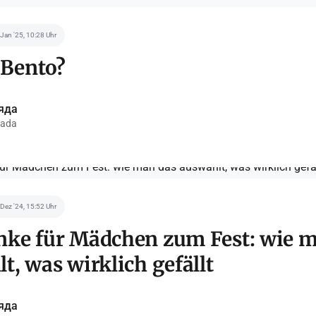
 Jan '25, 10:28 Uhr
 Bento?
яда
ada
 Dez '24, 15:52 Uhr
nke für Mädchen zum Fest: wie 
t, was wirklich gefällt
яда