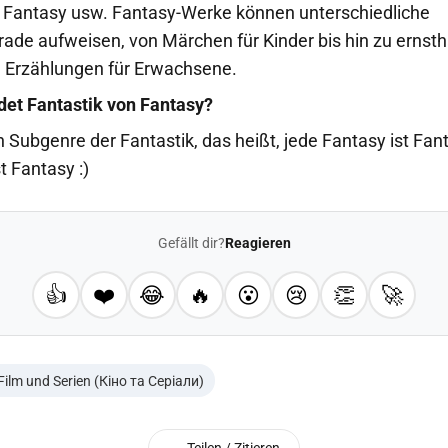
 Fantasy usw. Fantasy-Werke können unterschiedliche
rade aufweisen, von Märchen für Kinder bis hin zu ernst
 Erzählungen für Erwachsene.
et Fantastik von Fantasy?
in Subgenre der Fantastik, das heißt, jede Fantasy ist Fant
t Fantasy :)
Gefällt dir?
Reagieren
👍
❤️
😂
🔥
😮
😢
👏
🚀
Film und Serien (Кіно та Серіали)