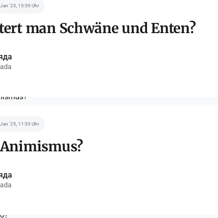
 Jan '25, 15:59 Uhr
ttert man Schwäne und Enten?
яда
ada
 Jan '25, 11:53 Uhr
t Animismus?
яда
ada