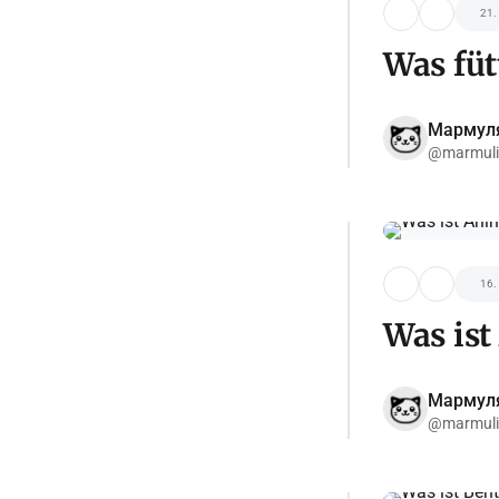
21.
Was fü
Мармул
@marmuli
16.
Was is
Мармул
@marmuli