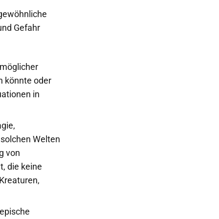
ngewöhnliche
und Gefahr
nmöglicher
n könnte oder
ationen in
gie,
n solchen Welten
ng von
, die keine
Kreaturen,
 epische