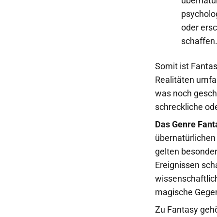
übernatü
psycholo
oder ers
schaffen
Somit ist Fanta
Realitäten umfa
was noch gesche
schreckliche od
Das Genre Fant
übernatürlichen
gelten besonder
Ereignissen sch
wissenschaftlic
magische Gegens
Zu Fantasy gehö