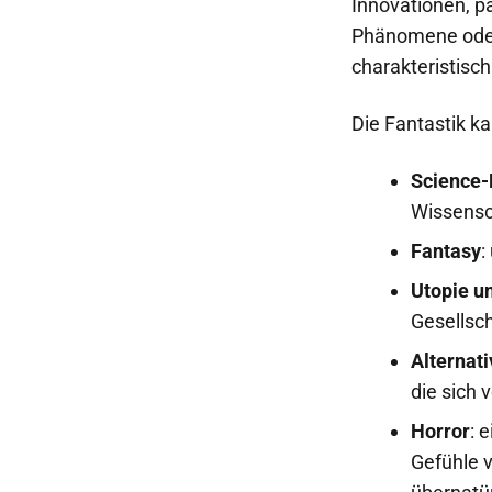
Innovationen, pa
Phänomene oder 
charakteristisch
Die Fantastik k
Science-
Wissensc
Fantasy
:
Utopie u
Gesellsc
Alternat
die sich 
Horror
: 
Gefühle 