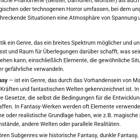
rliche Phänomene (Geister, Dämonen, Monster) als auch
gischen oder technogenen Horror umfassen, bei dem u
chreckende Situationen eine Atmosphäre von Spannung 
.
stik ein Genre, das ein breites Spektrum möglicher und u
sst und Raum für Überlegungen darüber schafft, was sei
hen kann, einschließlich Elemente, die gewöhnliche Situ
er gefährliche verwandeln.
asy
— ist ein Genre, das durch das Vorhandensein von Ma
 Kräften und fantastischen Welten gekennzeichnet ist. I
e Gesetze, die selbst die Bedingungen für die Entwicklu
affen. In Fantasy-Werken werden oft Elemente verwendet
he oder realistische Grundlage haben, wie z.B. magische 
tände, andere Welten oder parallele Realitäten.
ren Subgenres wie historische Fantasy, dunkle Fantasy,