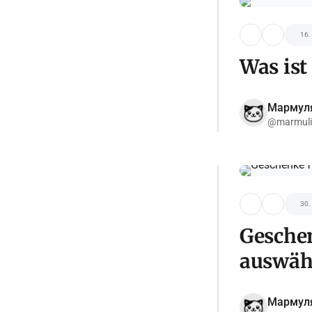
16.
Was ist
Мармул
@marmuli
30.
Gesche
auswähl
Мармул