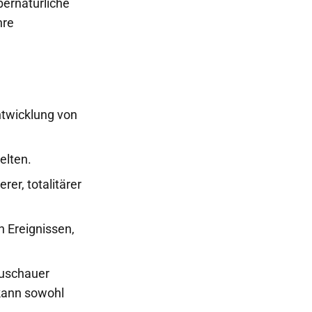
bernatürliche
nre
ntwicklung von
elten.
rer, totalitärer
n Ereignissen,
Zuschauer
kann sowohl