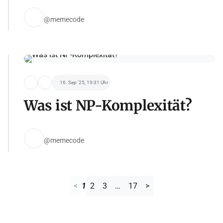
@memecode
16. Sep '25, 19:31 Uhr
Was ist NP-Komplexität?
@memecode
<
1
2
3
…
17
>