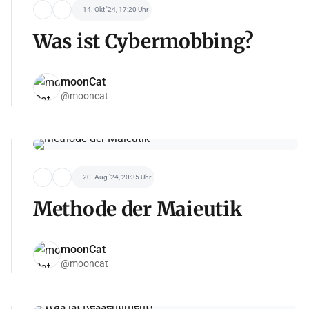
14. Okt '24, 17:20 Uhr
Was ist Cybermobbing?
moonCat
@mooncat
20. Aug '24, 20:35 Uhr
Methode der Maieutik
moonCat
@mooncat