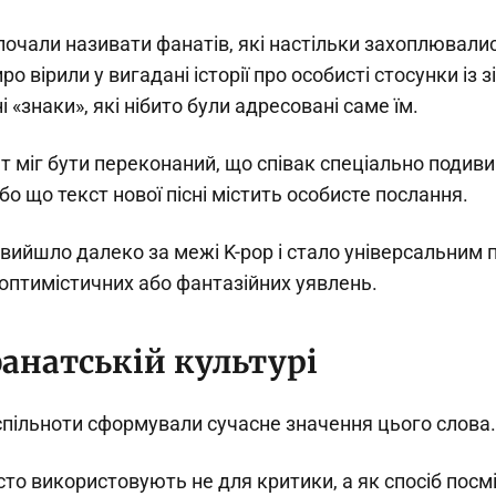
очали називати фанатів, які настільки захоплювали
о вірили у вигадані історії про особисті стосунки із 
 «знаки», які нібито були адресовані саме їм.
 міг бути переконаний, що співак спеціально подив
бо що текст нової пісні містить особисте послання.
 вийшло далеко за межі K-pop і стало універсальним
оптимістичних або фантазійних уявлень.
фанатській культурі
спільноти сформували сучасне значення цього слова.
сто використовують не для критики, а як спосіб посм