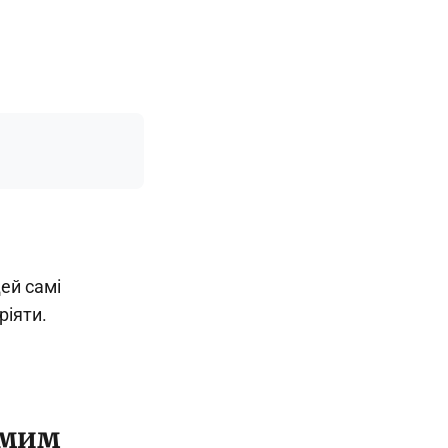
ей самі
ріяти.
омим