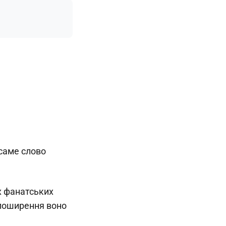
саме слово
х фанатських
 поширення воно