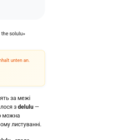
nhalt unten an.
дять за межі
алося з
delulu
—
го можна
ному листуванні.