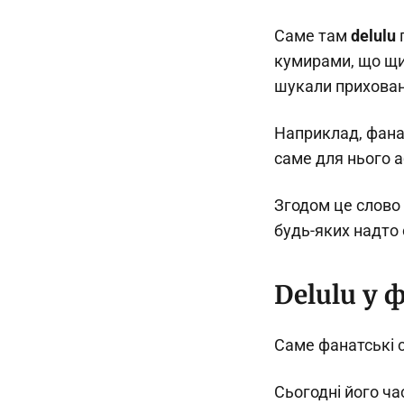
Саме там
delulu
п
кумирами, що щир
шукали приховані
Наприклад, фанат
саме для нього а
Згодом це слово
будь-яких надто 
Delulu у 
Саме фанатські 
Сьогодні його ча