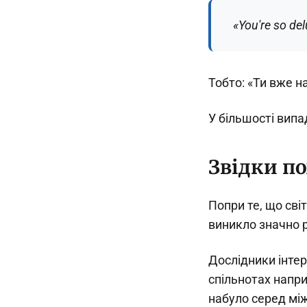
«You're so del
Тобто: «Ти вже н
У більшості випа
Звідки по
Попри те, що сві
виникло значно 
Дослідники інте
спільнотах напри
набуло серед мі