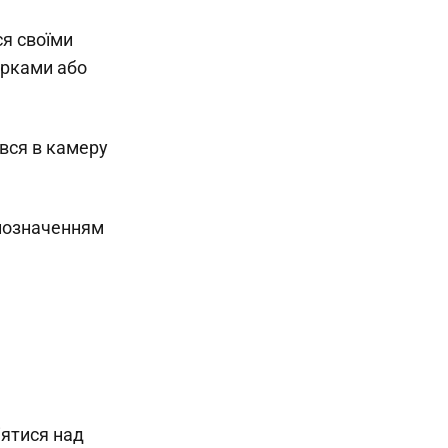
ся своїми
зірками або
ився в камеру
 позначенням
іятися над