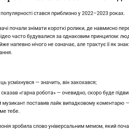
 популярності стався приблизно у 2022–2023 роках.
вачі почали знімати короткі ролики, де навмисно пе
. Відео часто будувалися за однаковим принципом: л
йже напевно нічого не означає, але трактує її як знак
ання.
ь усміхнувся — значить, він закохався;
 сказав «гарна робота» — очевидно, скоро буде підв
 музикант поставив лайк випадковому коментарю — 
ме тебе.
ронія зробила слово універсальним мемом, який поч