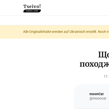
Tseivo!
tseivo.com
Alle Originalinhalte werden auf Ukrainisch erstellt. Noch 
Що
походже
17.
moonCat
@mooncat