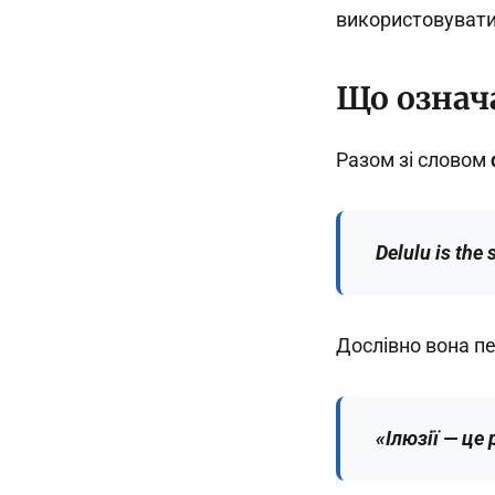
використовувати 
Що означа
Разом зі словом
Delulu is the 
Дослівно вона п
«Ілюзії — це