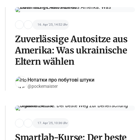
16. Apr '25, 14:52 Uhr
Zuverlässige Autositze aus
Amerika: Was ukrainische
Eltern wählen
Нотатки про побутові штуки
@pockemaister
17. Apr '25, 10:36 Uhr
Smartlab-Kurse: Der beste