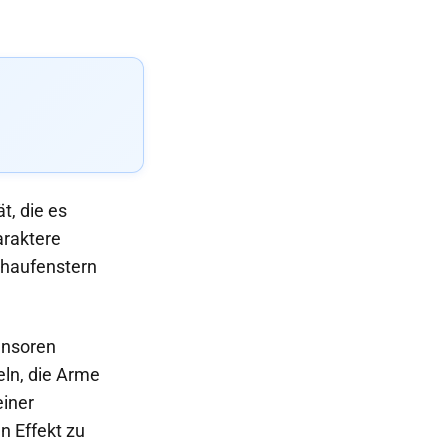
t, die es
araktere
Schaufenstern
Sensoren
eln, die Arme
einer
n Effekt zu