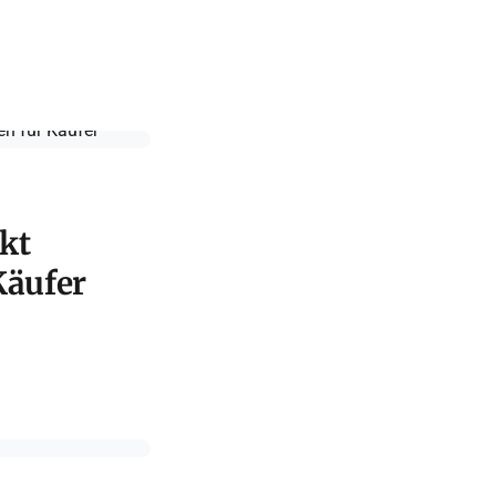
kt
Käufer