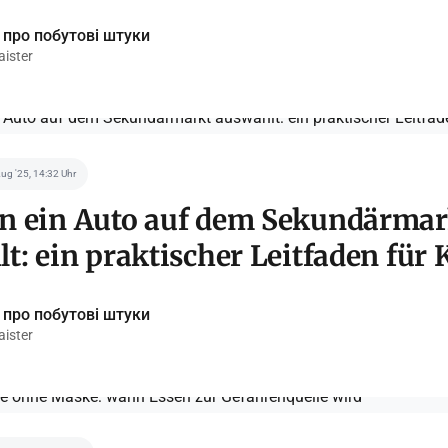
 про побутові штуки
ister
Aug '25, 14:32 Uhr
n ein Auto auf dem Sekundärmar
t: ein praktischer Leitfaden für 
 про побутові штуки
ister