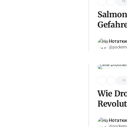
11.
Salmon
Gefahre
Нотатки
@pockema
11.
Wie Dro
Revolut
Нотатки
@pockema