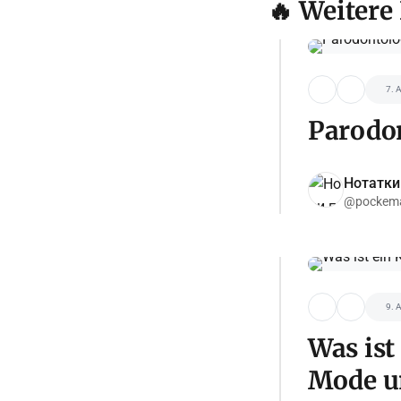
🔥 Weitere
7. 
Parodon
Нотатки
@pockema
9. 
Was ist
Mode un