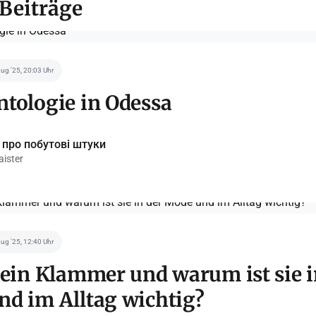
 Beiträge
Aug '25, 20:03 Uhr
tologie in Odessa
 про побутові штуки
ister
Aug '25, 12:40 Uhr
 ein Klammer und warum ist sie i
d im Alltag wichtig?