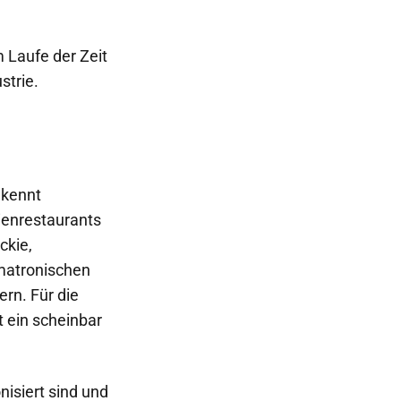
 Laufe der Zeit
strie.
 kennt
lienrestaurants
ckie,
matronischen
rn. Für die
t ein scheinbar
isiert sind und