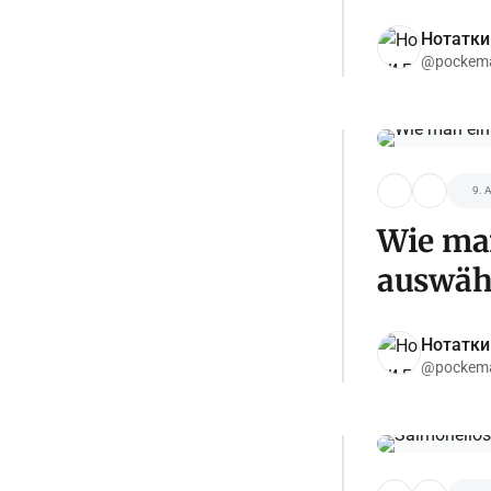
Нотатки
@pockema
9. 
Wie ma
auswähl
Нотатки
@pockema