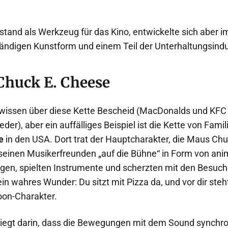
tand als Werkzeug für das Kino, entwickelte sich aber im
tändigen Kunstform und einem Teil der Unterhaltungsindu
 Chuck E. Cheese
wissen über diese Kette Bescheid (MacDonalds und KFC
eder), aber ein auffälliges Beispiel ist die Kette von Fami
e
in den USA. Dort trat der Hauptcharakter, die Maus Chu
einen Musikerfreunden „auf die Bühne“ in Form von ani
gen, spielten Instrumente und scherzten mit den Besuche
in wahres Wunder: Du sitzt mit Pizza da, und vor dir steh
oon-Charakter.
iegt darin, dass die Bewegungen mit dem Sound synchron