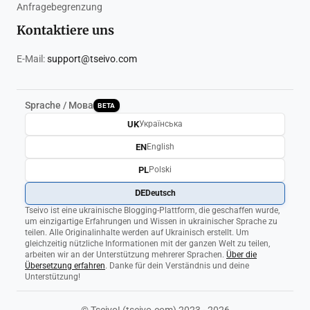
Anfragebegrenzung
Kontaktiere uns
E-Mail:
support@tseivo.com
Sprache / Мова
BETA
UK
Українська
EN
English
PL
Polski
DE
Deutsch
Tseivo ist eine ukrainische Blogging-Plattform, die geschaffen wurde,
um einzigartige Erfahrungen und Wissen in ukrainischer Sprache zu
teilen. Alle Originalinhalte werden auf Ukrainisch erstellt. Um
gleichzeitig nützliche Informationen mit der ganzen Welt zu teilen,
arbeiten wir an der Unterstützung mehrerer Sprachen.
Über die
Übersetzung erfahren
. Danke für dein Verständnis und deine
Unterstützung!
© Tseivo! (tseivo.com) 2023 - 2026