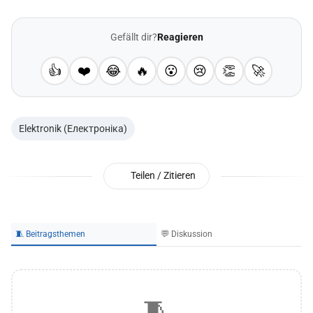
Gefällt dir?
Reagieren
👍
❤️
😂
🔥
😮
😢
👏
🚀
Elektronik (Електроніка)
Teilen / Zitieren
🧵 Beitragsthemen
💬 Diskussion
🧵