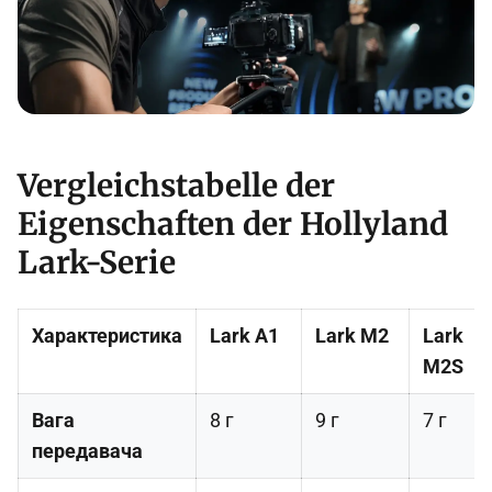
Vergleichstabelle der
Eigenschaften der Hollyland
Lark-Serie
Характеристика
Lark A1
Lark M2
Lark
M2S
Вага
8 г
9 г
7 г
передавача