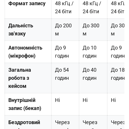
Формат запису
48 кГц /
48 кГц /
48 кГц 
24 біти
24 біти
24 біти
Дальність
До 200
До 300
До 300
зв'язку
м
м
м
Автономність
До 9
До 10
До 9
(мікрофон)
годин
годин
годин
Загальна
До 54
До 40
До 18
робота з
годин
годин
годин
кейсом
Внутрішній
Ні
Ні
Ні
запис (бекап)
Бездротовий
Через
Через
Через