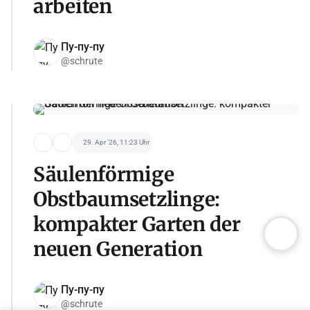
arbeiten
Пу-пу-пу
@schrute
29. Apr '26, 11:23 Uhr
Säulenförmige
Obstbaumsetzlinge:
kompakter Garten der
neuen Generation
Пу-пу-пу
@schrute