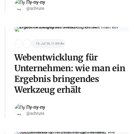
Пу-пу-пу
@schrute
13. Jul '26, 11:39 Uhr
Webentwicklung für
Unternehmen: wie man ein
Ergebnis bringendes
Werkzeug erhält
Пу-пу-пу
@schrute