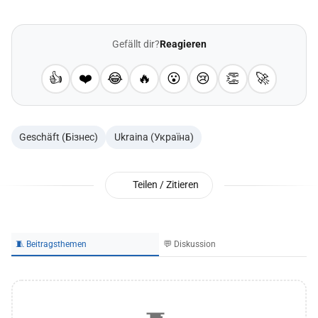
Gefällt dir?
Reagieren
👍
❤️
😂
🔥
😮
😢
👏
🚀
Geschäft (Бізнес)
Ukraina (Україна)
Teilen / Zitieren
🧵 Beitragsthemen
💬 Diskussion