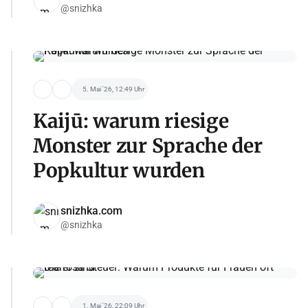
@snizhka
5. Mai '26, 12:49 Uhr
Kaijū: warum riesige
Monster zur Sprache der
Popkultur wurden
snizhka.com
@snizhka
1. Mai '26, 22:09 Uhr