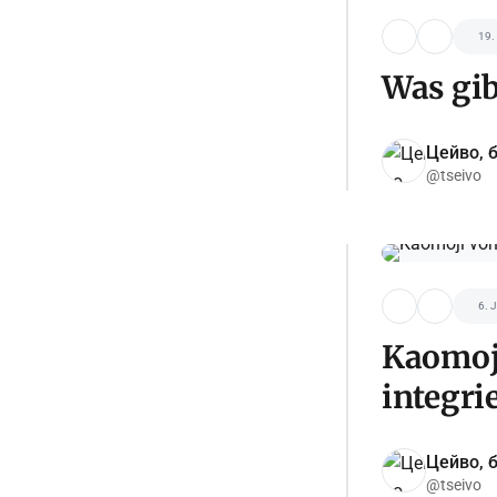
19.
Was gib
Цейво, б
@tseivo
6. 
Kaomoji
integri
Цейво, б
@tseivo