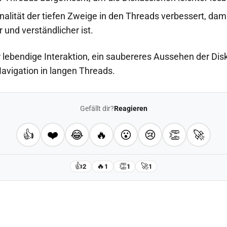
nalität der tiefen Zweige in den Threads verbessert, dami
r und verständlicher ist.
 lebendige Interaktion, ein saubereres Aussehen der Di
vigation in langen Threads.
Gefällt dir?
Reagieren
👍
❤️
😂
🔥
😮
😢
👏
🚀
👍
🔥
👏
🚀
2
1
1
1