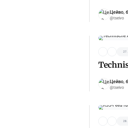
Цейво, б
@tseivo
27.
Technis
Цейво, б
@tseivo
28.