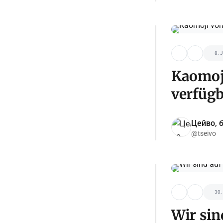
8. 
Kaomoji
verfügb
Цейво, б
@tseivo
30.
Wir sin