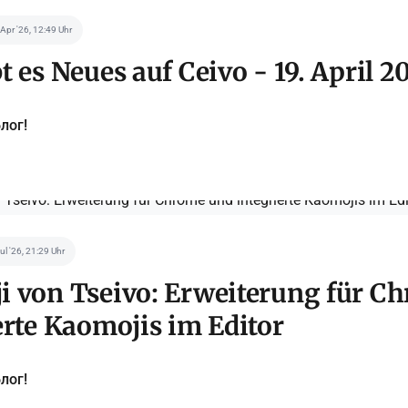
 Apr '26, 12:49 Uhr
t es Neues auf Ceivo - 19. April 2
лог!
Jul '26, 21:29 Uhr
 von Tseivo: Erweiterung für C
erte Kaomojis im Editor
лог!