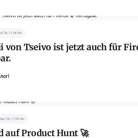
Jul '26, 11:26 Uhr
 von Tseivo ist jetzt auch für Fir
ar.
лог!
 Apr '26, 17:29 Uhr
d auf Product Hunt 🚀