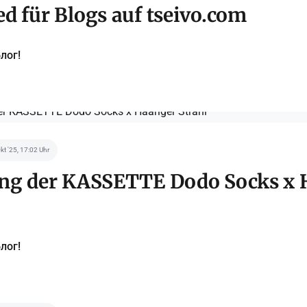
d für Blogs auf tseivo.com
лог!
Okt '25, 17:02 Uhr
ung der KASSETTE Dodo Socks x 
лог!