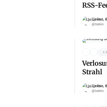
RSS-Fee
Цейво, б
@tseivo
2. 
Verlos
Strahl
Цейво, б
@tseivo