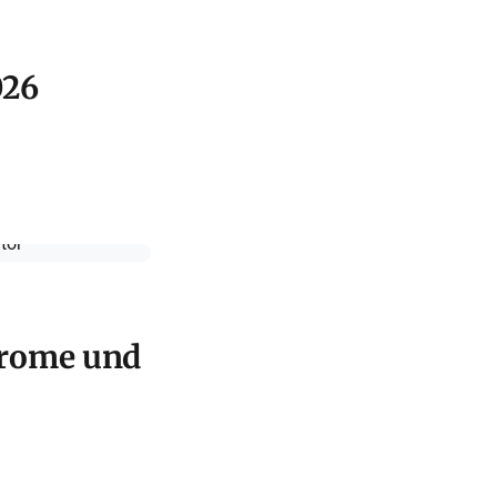
026
hrome und