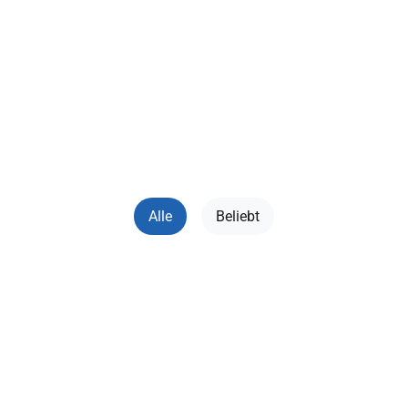
📝 Videospiele
(Відеоігри)
Alle
Beliebt