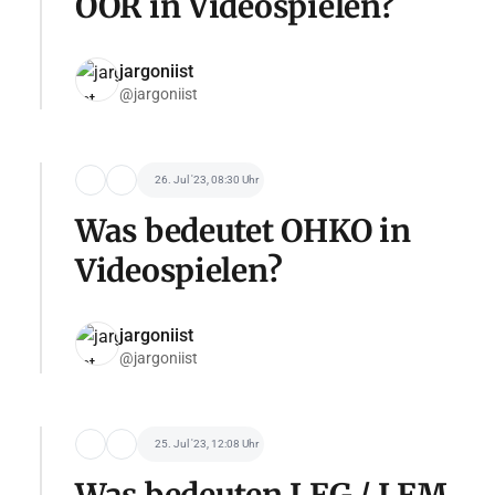
OOR in Videospielen?
jargoniist
@jargoniist
26. Jul '23, 08:30 Uhr
Was bedeutet OHKO in
Videospielen?
jargoniist
@jargoniist
25. Jul '23, 12:08 Uhr
Was bedeuten LFG / LFM