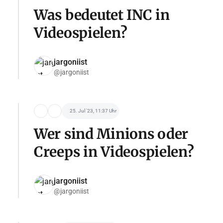
Was bedeutet INC in
Videospielen?
jargoniist
@jargoniist
25. Jul '23, 11:37 Uhr
Wer sind Minions oder
Creeps in Videospielen?
jargoniist
@jargoniist