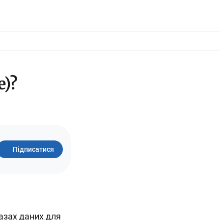
e)?
Підписатися
базах даних для