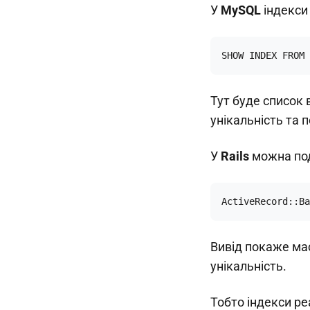
У
MySQL
індекси
SHOW INDEX FROM 
Тут буде список в
унікальність та 
У
Rails
можна под
ActiveRecord::Ba
Вивід покаже мас
унікальність.
Тобто індекси реа