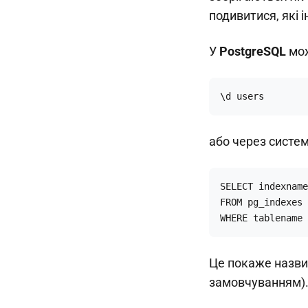
подивитися, які і
У
PostgreSQL
мож
\d users
або через систем
SELECT indexname
FROM pg_indexes

WHERE tablename 
Це покаже назви і
замовчуванням)