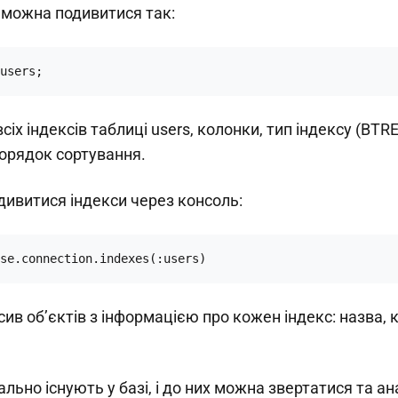
 можна подивитися так:
users;
сіх індексів таблиці users, колонки, тип індексу (BTRE
порядок сортування.
ивитися індекси через консоль:
se.connection.indexes(:users)
ив об’єктів з інформацією про кожен індекс: назва, 
льно існують у базі, і до них можна звертатися та ан