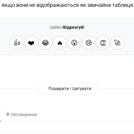
ь якщо вони не відображаються як звичайна таблиця
Цейво!
Відреагуй!
👍
❤️
😂
🔥
😮
😢
👏
🚀
Поширити / Цитувати
💬 Обговорення