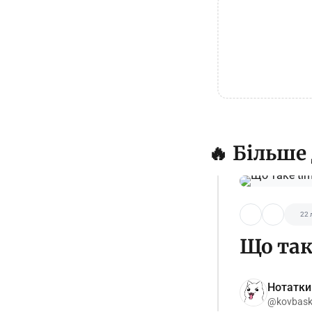
🔥 Більше
22 
Що таке
Нотатки
@kovbas