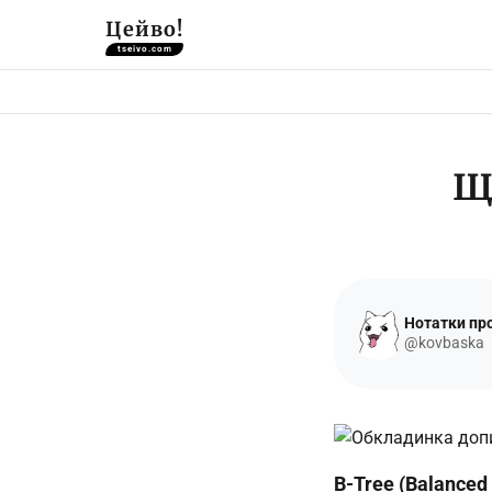
Цейво!
tseivo.com
Що
Нотатки про
@kovbaska
B-Tree (Balanced