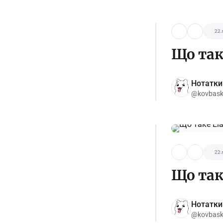
22 
Що так
Нотатки
@kovbas
22 
Що таке
Нотатки
@kovbas