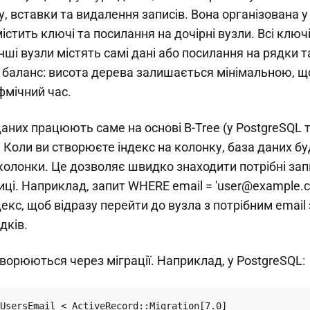
 вставки та видалення записів. Вона організована у
істить ключі та посилання на дочірні вузли. Всі ключі
інші вузли містять самі дані або посилання на рядки т
- баланс: висота дерева залишається мінімальною, 
фмічний час.
даних працюють саме на основі B-Tree (у PostgreSQL 
Коли ви створюєте індекс на колонку, база даних бу
колонки. Це дозволяє швидко знаходити потрібні зап
ці. Наприклад, запит WHERE email = 'user@example.
екс, щоб відразу перейти до вузла з потрібним email
дків.
створюються через міграції. Наприклад, у PostgreSQL:
UsersEmail < ActiveRecord::Migration[7.0]
