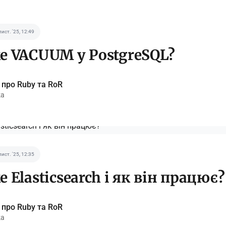
лист. '25, 12:49
е VACUUM у PostgreSQL?
 про Ruby та RoR
ka
лист. '25, 12:35
 Elasticsearch і як він працює?
 про Ruby та RoR
ka