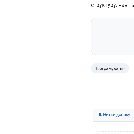
структуру, навіт
Програмування
🧵 Нитки допису