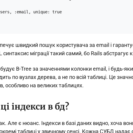
sers, :email, unique: true

печує швидкий пошук користувача за email і гаранту
 синтаксис міграції такий самий, бо Rails абстрагує
будує B-Tree за значеннями колонки email, і будь-як
дить по вузлах дерева, а не по всій таблиці. Це знач
в, особливо на великих таблицях.
ці індекси в бд?
ак. Але є нюанс. Індекси в базі даних видно, хоча вон
окремі таблиці у звичному сенсі. Кожна СУБД надає