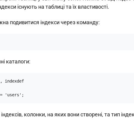
ндекси існують на таблиці та їх властивості.
на подивитися індекси через команду:
ні каталоги:
, indexdef

= 'users';
ндексів, колонки, на яких вони створені, та тип індек
.