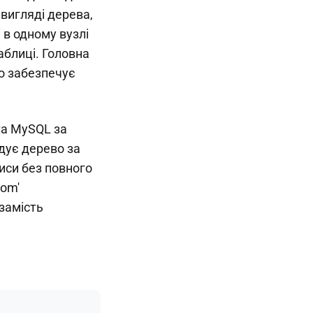
 вигляді дерева,
 в одному вузлі
аблиці. Головна
що забезпечує
та MySQL за
дує дерево за
иси без повного
com'
 замість