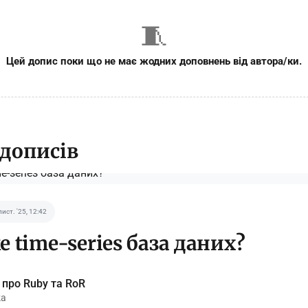
🧵
Цей допис поки що не має жодних доповнень від автора/ки.
 дописів
лист. '25, 12:42
 time-series база даних?
 про Ruby та RoR
ka