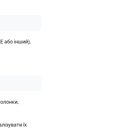
E або інший),
колонки,
алізувати їх