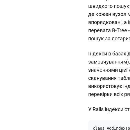
швидкого пошуку,
де кожен вузол м
впорядковані, а 
перевага B-Tree 
пошук за логари
Індекси в базах 
замовчуванням). 
значеннями цієї 
сканування табли
використовує інд
перевірки всіх ря
У Rails індекси 
class AddIndexTo