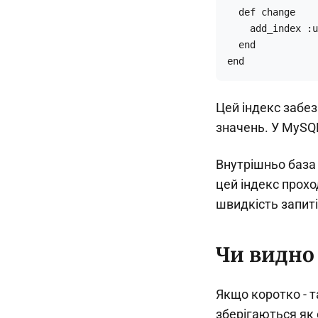
  def change

    add_index :u
  end

end
Цей індекс забез
значень. У MySQL
Внутрішньо база 
цей індекс прохо
швидкість запиті
Чи видно 
Якщо коротко - т
зберігаються як 