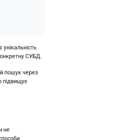
є унікальність
 конкретну СУБД.
ий пошук через
но підвищує
и не
 способи