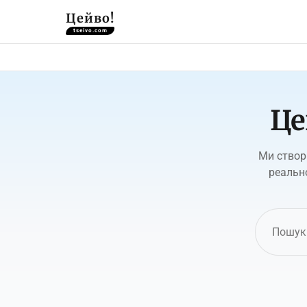
Цейво!
tseivo.com
Це
Ми створ
реальн