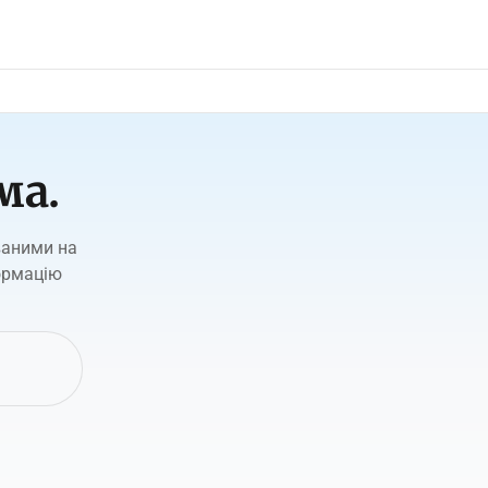
ма.
ваними на
ормацію