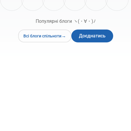
Популярні блоги ヽ(・∀・)ﾉ
Доєднатись
Всі блоги спільноти
11 лип. '26, 18:03
Чому ми по-різному