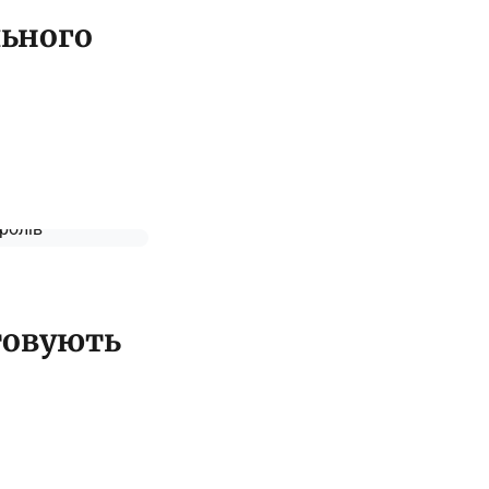
льного
товують