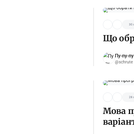
30 
Що обр
Пу-пу-пу
@schrute
28 
Мова п
варіант