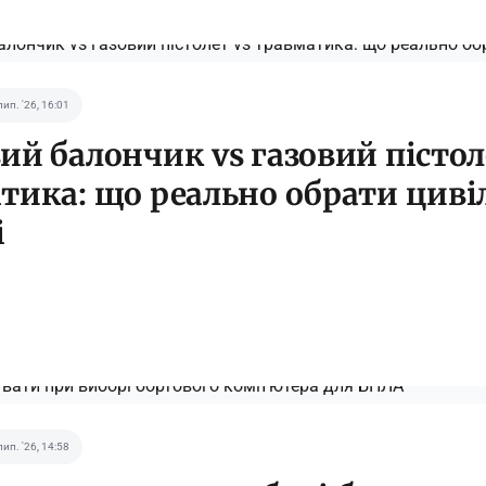
лип. '26, 16:01
ий балончик vs газовий пістол
тика: що реально обрати циві
і
лип. '26, 14:58