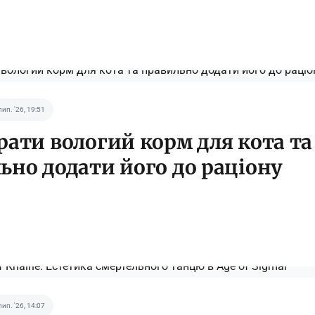
лип. '26, 19:51
рати вологий корм для кота та
ьно додати його до раціону
лип. '26, 14:07