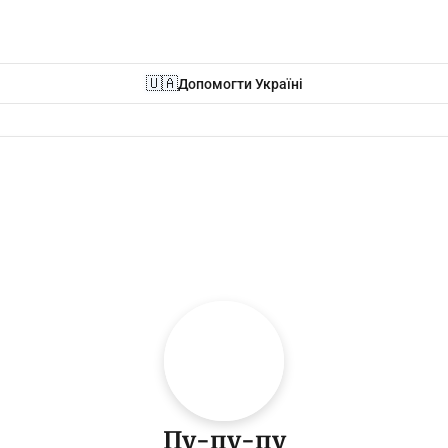
🇺🇦
Допомогти Україні
Пу-пу-пу