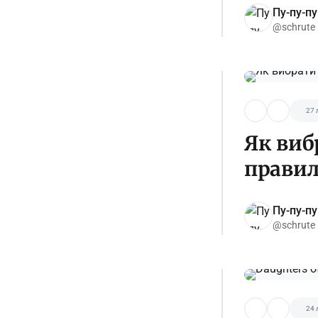
Пу-пу-пу
@schrute
27 
Як виб
правил
Пу-пу-пу
@schrute
24 