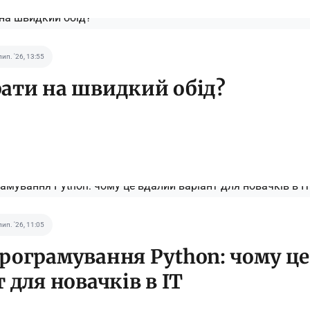
лип. '26, 13:55
ати на швидкий обід?
лип. '26, 11:05
рограмування Python: чому це
 для новачків в IT