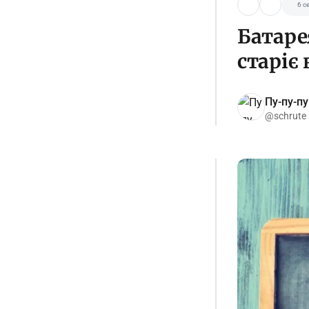
6 с
Батарея
старіє
Пу-пу-пу
@schrute