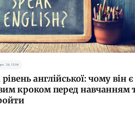
ерп. '26, 15:54
 рівень англійської: чому він є
им кроком перед навчанням т
ройти