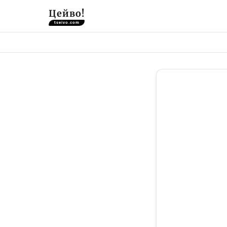
Цейво!
tseivo.com