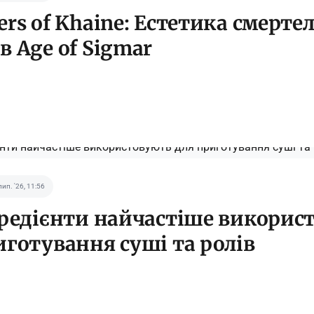
ers of Khaine: Естетика смерте
в Age of Sigmar
лип. '26, 11:56
гредієнти найчастіше викорис
иготування суші та ролів