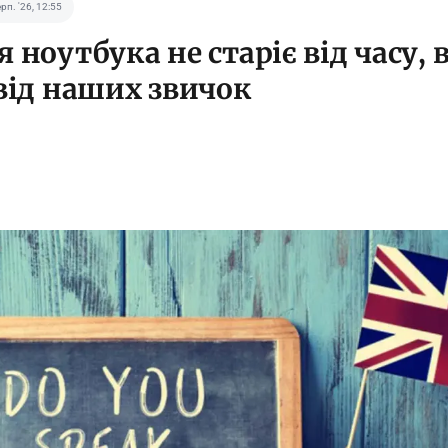
ерп. '26, 12:55
 ноутбука не старіє від часу, 
 від наших звичок