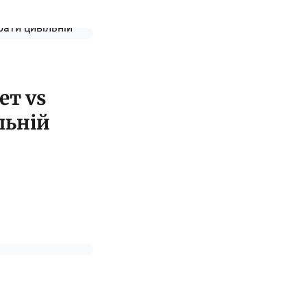
ет vs
льній