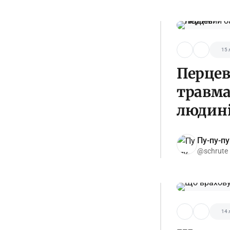
15 
Перцев
травма
людин
Пу-пу-пу
@schrute
14 