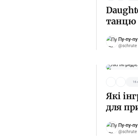
Daught
танцю 
Пу-пу-пу
@schrute
16 
Які ін
для пр
Пу-пу-пу
@schrute