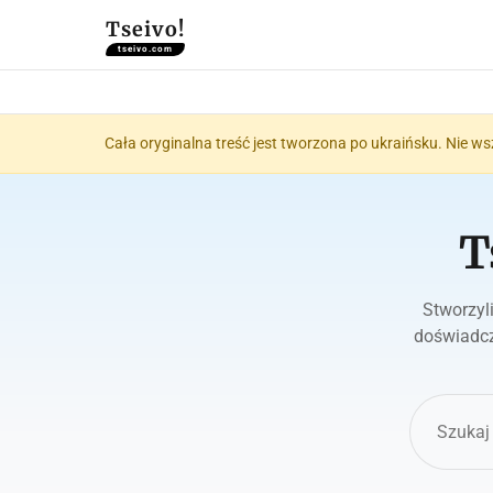
Tseivo!
tseivo.com
Cała oryginalna treść jest tworzona po ukraińsku. Nie ws
T
Stworzyl
doświadcz