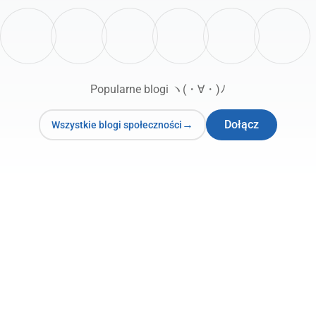
Popularne blogi ヽ(・∀・)ﾉ
Dołącz
Wszystkie blogi społeczności
11 lip '26 18:03