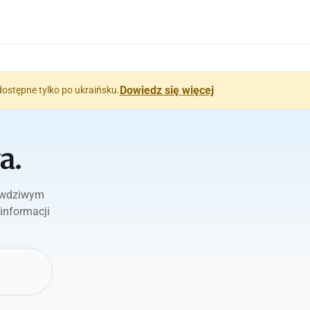
Dowiedz się więcej
dostępne tylko po ukraińsku.
a.
rawdziwym
informacji