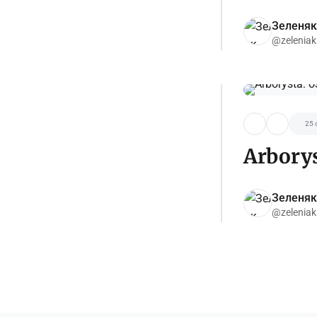
Зеленяк
@zeleniak
25 
Arborys
Зеленяк
@zeleniak