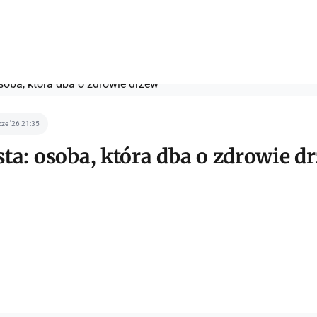
cze '26 21:35
ta: osoba, która dba o zdrowie d