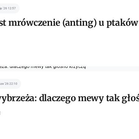
lip '26 12:57
est mrówczenie (anting) u ptaków
cze '26 22:10
ybrzeża: dlaczego mewy tak gło
ą