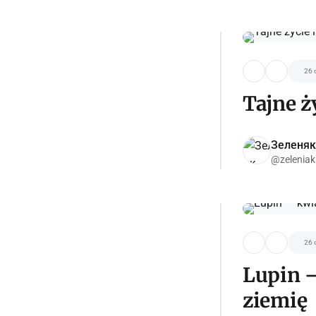
26 
Tajne ż
Зеленяк
@zeleniak
26 
Lupin —
ziemię