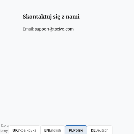
Skontaktuj się z nami
Email:
support@tseivo.com
 Cała
UK
EN
PL
DE
ujemy
Українська
English
Polski
Deutsch