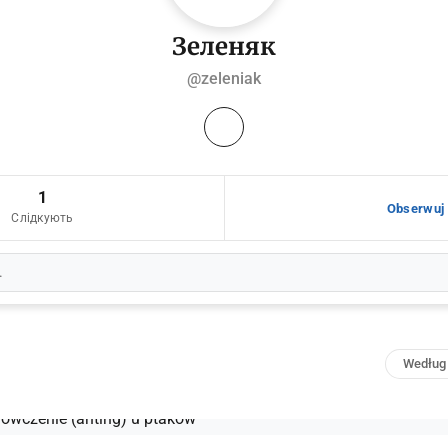
Зеленяк
@zeleniak
1
Obserwuj
Слідкують