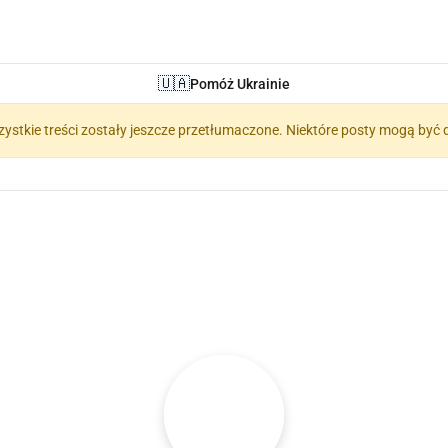
🇺🇦
Pomóż Ukrainie
zystkie treści zostały jeszcze przetłumaczone. Niektóre posty mogą być 