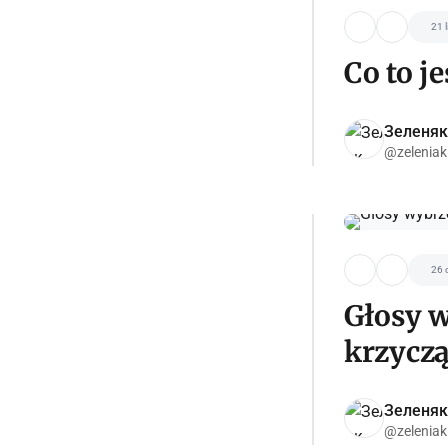
21 
Co to j
Зеленяк
@zeleniak
26 
Głosy w
krzycz
Зеленяк
@zeleniak