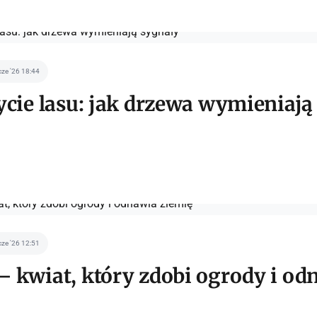
cze '26 18:44
ycie lasu: jak drzewa wymieniają
cze '26 12:51
 kwiat, który zdobi ogrody i od