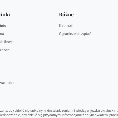
linki
Różne
inie
Kaomoji
wna
Ograniczenie żądań
ublikacje
czności
ywatności
zona, aby dzielić się unikalnymi doświadczeniami i wiedzą w języku ukraińskim.
. Jednocześnie, aby dzielić się przydatnymi informacjami z całym światem, prac