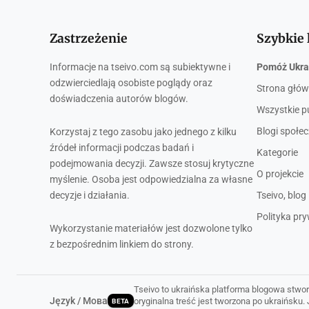
Zastrzeżenie
Szybkie 
Informacje na tseivo.com są subiektywne i
Pomóż Ukra
odzwierciedlają osobiste poglądy oraz
Strona głó
doświadczenia autorów blogów.
Wszystkie p
Blogi społe
Korzystaj z tego zasobu jako jednego z kilku
źródeł informacji podczas badań i
Kategorie
podejmowania decyzji. Zawsze stosuj krytyczne
O projekcie
myślenie. Osoba jest odpowiedzialna za własne
decyzje i działania.
Tseivo, blog
Polityka pr
Wykorzystanie materiałów jest dozwolone tylko
z bezpośrednim linkiem do strony.
Tseivo to ukraińska platforma blogowa stwor
Język / Мова
oryginalna treść jest tworzona po ukraińsku
BETA