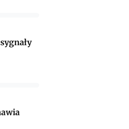
 sygnały
nawia