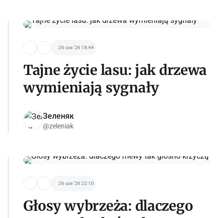
26 cze '26 18:44
Tajne życie lasu: jak drzewa
wymieniają sygnały
Зеленяк
@zeleniak
26 cze '26 22:10
Głosy wybrzeża: dlaczego