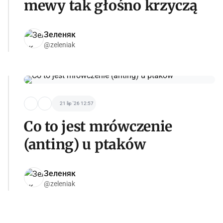
mewy tak głośno krzyczą
Зеленяк
@zeleniak
21 lip '26 12:57
Co to jest mrówczenie
(anting) u ptaków
Зеленяк
@zeleniak