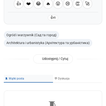
👍
❤️
😂
🔥
😮
😢
👏
🚀
👍
1
Ogród i warzywnik (Сад та город)
Architektura i urbanistyka (Архітектура та урбаністика)
Udostępnij / Cytuj
🧵 Wątki posta
💬 Dyskusja
🧵