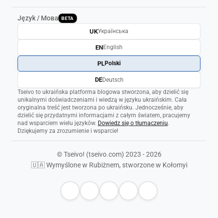
Język / Мова
BETA
UK
Українська
EN
English
PL
Polski
DE
Deutsch
Tseivo to ukraińska platforma blogowa stworzona, aby dzielić się
unikalnymi doświadczeniami i wiedzą w języku ukraińskim. Cała
oryginalna treść jest tworzona po ukraińsku. Jednocześnie, aby
dzielić się przydatnymi informacjami z całym światem, pracujemy
nad wsparciem wielu języków.
Dowiedz się o tłumaczeniu
.
Dziękujemy za zrozumienie i wsparcie!
© Tseivo! (tseivo.com) 2023 - 2026
🇺🇦 Wymyślone w Rubiżnem, stworzone w Kołomyi