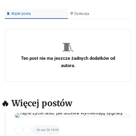
🧵 Wątki posta
💬 Dyskusja
🧵
Ten post nie ma jeszcze żadnych dodatków od
autora.
🔥 Więcej postów
26 cze '26 18:44