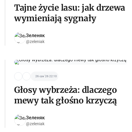
Tajne życie lasu: jak drzewa
wymieniają sygnały
Зеленяк
@zeleniak
26 cze '26 22:10
Głosy wybrzeża: dlaczego
mewy tak głośno krzyczą
Зеленяк
@zeleniak