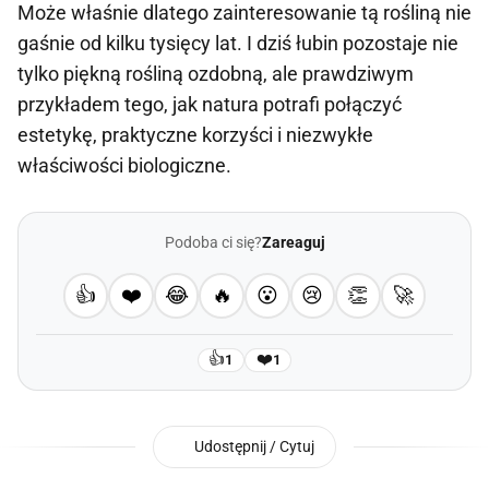
Może właśnie dlatego zainteresowanie tą rośliną nie
gaśnie od kilku tysięcy lat. I dziś łubin pozostaje nie
tylko piękną rośliną ozdobną, ale prawdziwym
przykładem tego, jak natura potrafi połączyć
estetykę, praktyczne korzyści i niezwykłe
właściwości biologiczne.
Podoba ci się?
Zareaguj
👍
❤️
😂
🔥
😮
😢
👏
🚀
👍
❤️
1
1
Udostępnij / Cytuj