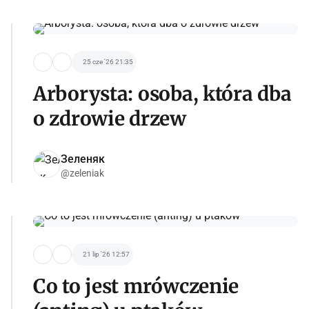
25 cze '26 21:35
Arborysta: osoba, która dba
o zdrowie drzew
Зеленяк
@zeleniak
21 lip '26 12:57
Co to jest mrówczenie