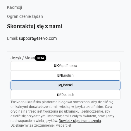
Kaomoji
Ograniczenie żądań
Skontaktuj się z nami
Email:
support@tseivo.com
Język / Мова
BETA
UK
Українська
EN
English
PL
Polski
DE
Deutsch
Tseivo to ukraińska platforma blogowa stworzona, aby dzielić się
unikalnymi doświadczeniami i wiedzą w języku ukraińskim. Cała
oryginalna treść jest tworzona po ukraińsku. Jednocześnie, aby
dzielić się przydatnymi informacjami z całym światem, pracujemy
nad wsparciem wielu języków.
Dowiedz się o tłumaczeniu
.
Dziękujemy za zrozumienie i wsparcie!