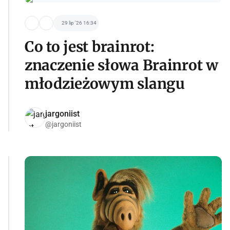
29 lip '26 16:34
Co to jest brainrot:
znaczenie słowa Brainrot w
młodzieżowym slangu
jargoniist
@jargoniist