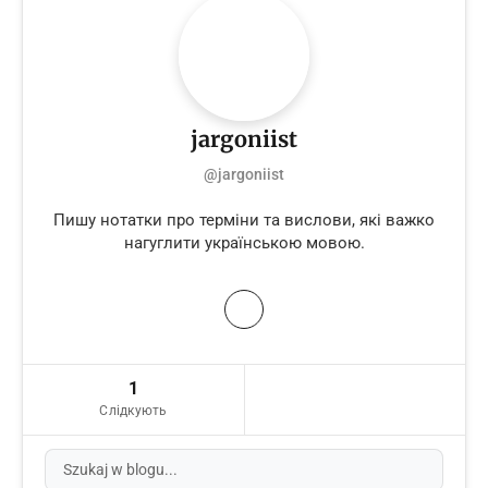
jargoniist
@jargoniist
Пишу нотатки про терміни та вислови, які важко
нагуглити українською мовою.
1
Слідкують