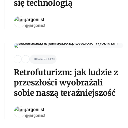
się technologią
jargoniist
@jargoniist
30 cze '26 14:40
Retrofuturizm: jak ludzie z
przeszłości wyobrażali
sobie naszą teraźniejszość
jargoniist
@jargoniist