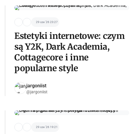
29 cze '26 23:27
Estetyki internetowe: czym
są Y2K, Dark Academia,
Cottagecore i inne
popularne style
jargoniist
@jargoniist
29 cze '26 19:21