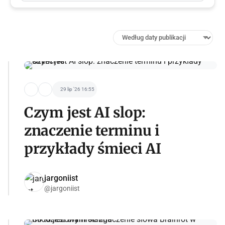
29 lip '26 16:55
Czym jest AI slop:
znaczenie terminu i
przykłady śmieci AI
jargoniist
@jargoniist