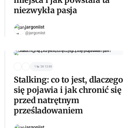
miejsca i jak powstała ta
niezwykła pasja
jargoniist
@jargoniist
1 lip '26 12:30
Stalking: co to jest, dlaczego
się pojawia i jak chronić się
przed natrętnym
prześladowaniem
jargoniist