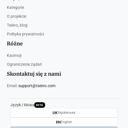
Kategorie
O projekcie
Tseivo, blog
Polityka prywatności
Różne
Kaomoji
Ograniczenie żądań
Skontaktuj się z nami
Email:
support@tseivo.com
Język / Мова
BETA
UK
Українська
EN
English