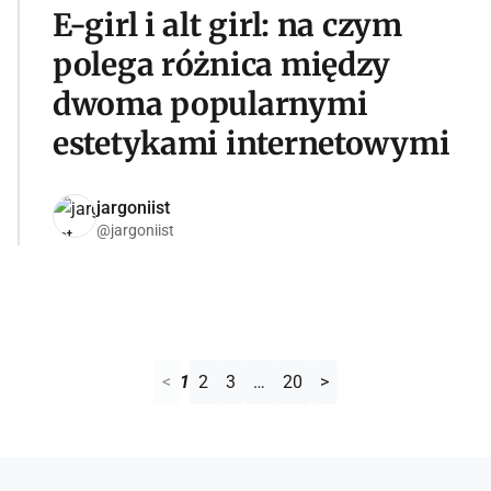
E-girl i alt girl: na czym
polega różnica między
dwoma popularnymi
estetykami internetowymi
jargoniist
@jargoniist
<
1
2
3
…
20
>