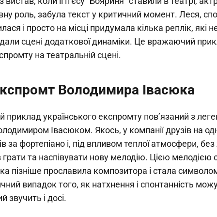
 з вистав, коли її п'єсу "Бояриня" ставили в театрі, акт
ну роль, забула текст у критичний момент. Леся, спо
илася і просто на місці придумала кілька реплік, які 
додали сцені додаткової динаміки. Це вражаючий при
спромту на театральній сцені.
експромт Володимира Івасюка
й приклад українського експромту пов’язаний з лег
лодимиром Івасюком. Якось, у компанії друзів на од
ів за фортепіано і, під впливом теплої атмосфери, без
 грати та наспівувати нову мелодію. Цією мелодією с
яка пізніше прославила композитора і стала символом
чний випадок того, як натхнення і спонтанність мож
й звучить і досі.