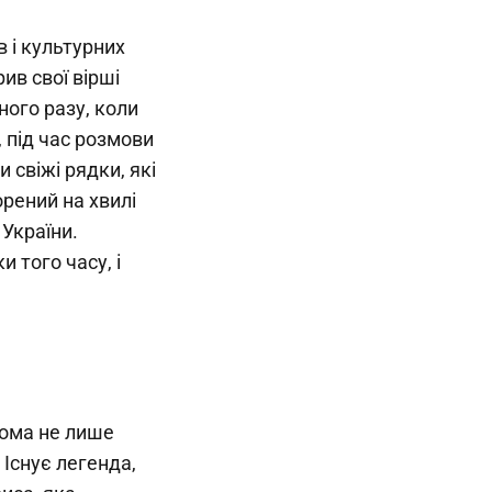
в і культурних
рив свої вірші
ного разу, коли
 під час розмови
 свіжі рядки, які
орений на хвилі
України.
 того часу, і
дома не лише
 Існує легенда,