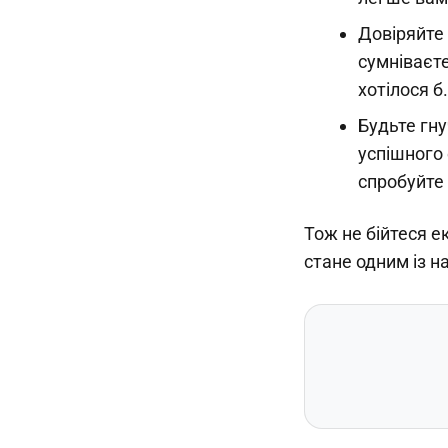
Довіряйте 
сумніваєте
хотілося б
Будьте гну
успішного 
спробуйте 
Тож не бійтеся е
стане одним із н