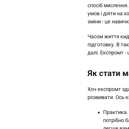
спосіб мислення
умов і діяти на х
зміни - це навич
Часом життя кида
підготовку. В та
далі. Експромт - 
Як стати 
Хоч експромт зд
розвивати. Ось к
Практика.
потрібно б
легше вам 