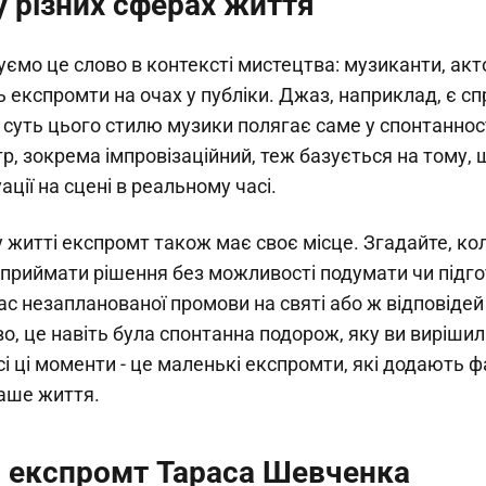
у різних сферах життя
ємо це слово в контексті мистецтва: музиканти, акт
 експромти на очах у публіки. Джаз, наприклад, є 
суть цього стилю музики полягає саме у спонтанності
атр, зокрема імпровізаційний, теж базується на тому,
ації на сцені в реальному часі.
житті експромт також має своє місце. Згадайте, кол
приймати рішення без можливості подумати чи підго
ас незапланованої промови на святі або ж відповідей
, це навіть була спонтанна подорож, яку ви вирішил
сі ці моменти - це маленькі експромти, які додають ф
наше життя.
 експромт Тараса Шевченка