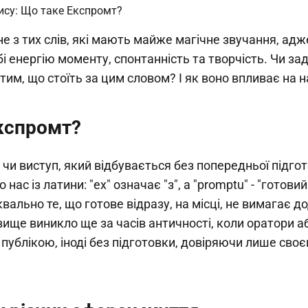
не з тих слів, які мають майже магічне звучання, адж
і енергію моменту, спонтанність та творчість. Чи з
тим, що стоїть за цим словом? І як воно впливає на 
кспромт?
я чи виступ, який відбувається без попередньої підго
нас із латини: "ex" означає "з", а "promptu" - "готовий
квально те, що готове відразу, на місці, не вимагає д
вище виникло ще за часів античності, коли оратори а
публікою, іноді без підготовки, довіряючи лише своє