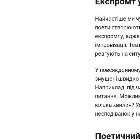
Експромт 
Найчастіше ми чу
поети створюють
експромту, адже 
імпровізації. Те
реагують на ситу
У повсякденному 
змушені швидко 
Наприклад, під ч
питання. Можливо
кілька хвилин? У
несподіванок у 
Поетичний