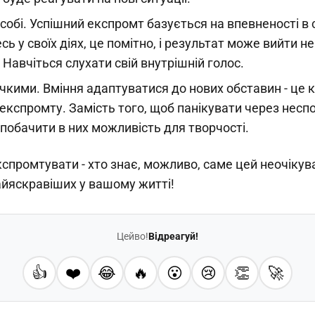
собі. Успішний експромт базується на впевненості в 
сь у своїх діях, це помітно, і результат може вийти не
. Навчіться слухати свій внутрішній голос.
чкими. Вміння адаптуватися до нових обставин - це 
експромту. Замість того, щоб панікувати через неспод
побачити в них можливість для творчості.
кспромтувати - хто знає, можливо, саме цей неочіку
айяскравіших у вашому житті!
Цейво!
Відреагуй!
👍
❤️
😂
🔥
😮
😢
👏
🚀