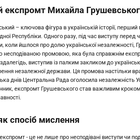
й експромт Михайла Грушевсько
кий – ключова фігура в українській історії, перший
дної Республіки. Одного разу, під час виступу перед
и, коли йшлося про долю української незалежності, 
ю несподіваною промовою, яка була справжнім експр
здалегідь, виступив із палким закликом до українсь
рення незалежної держави. Ця промова настільки вра
ька днів Центральна Рада оголосила незалежність Ук
инник, експромт Грушевського став важливим кроком
авності.
як спосіб мислення
експромт - це не лише про несподівані виступи чи поді