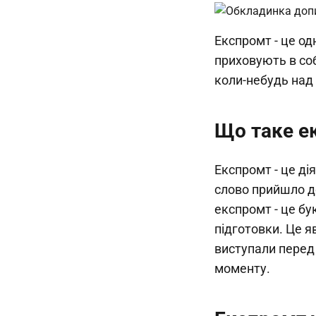
Експромт - це од
приховують в соб
коли-небудь над 
Що таке е
Експромт - це ді
слово прийшло до 
експромт - це бу
підготовки. Це я
виступали перед 
моменту.