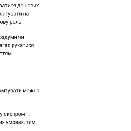
ватися до нових
реагувати на
чову роль.
роздуми чи
магає рухатися
уттям.
ромтувати можна
у експромті,
их умовах, тим