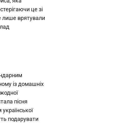
риса, яка
стерігаючи це зі
не лише врятували
клад
ендарним
ному із домашніх
 жодної
тала пісня
 української
уть подарувати