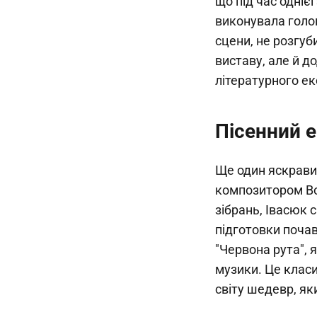
що під час однієї
виконувала голов
сцени, не розгуб
виставу, але й 
літературного ек
Пісенний 
Ще один яскрави
композитором Во
зібрань, Івасюк с
підготовки почав
"Червона рута", 
музики. Це класи
світу шедевр, яки