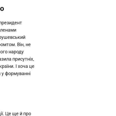
го
 президент
 членами
Грушевський
омтом. Він, не
кого народу
зила присутніх,
раїни. І хоча це
 у формуванні
ї. Це ще й про