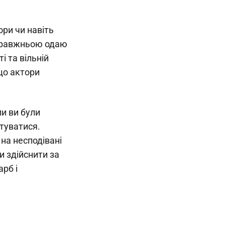
ори чи навіть
справжньою одаю
 та вільній
 що актори
и ви були
туватися.
 на несподівані
и здійснити за
арб і