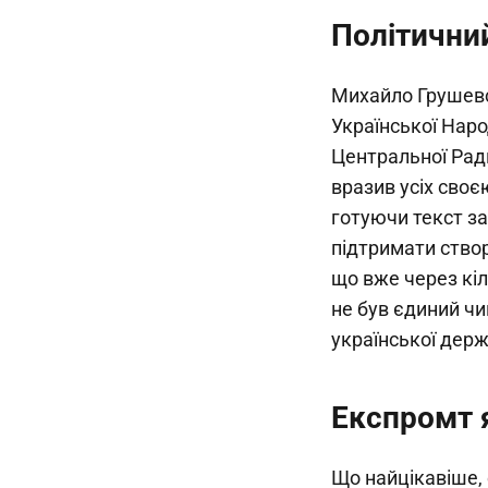
Політични
Михайло Грушевсь
Української Наро
Центральної Рад
вразив усіх своє
готуючи текст за
підтримати ство
що вже через кіл
не був єдиний ч
української держ
Експромт 
Що найцікавіше, 