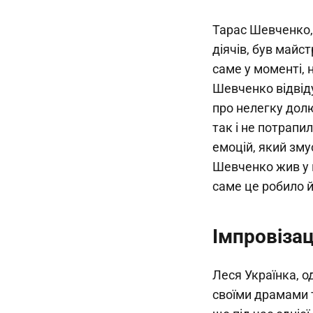
Тарас Шевченко, 
діячів, був майст
саме у моменті, 
Шевченко відвіду
про нелегку долю
так і не потрапи
емоцій, який зм
Шевченко жив у м
саме це робило 
Імпровізац
Леся Українка, о
своїми драмами т