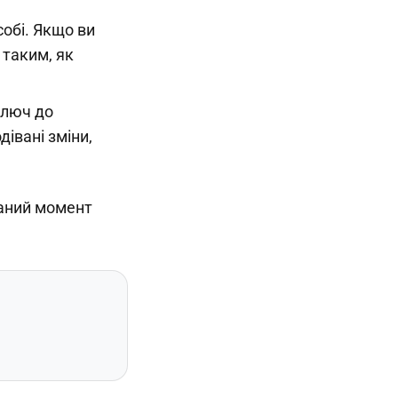
собі. Якщо ви
 таким, як
ключ до
івані зміни,
ваний момент