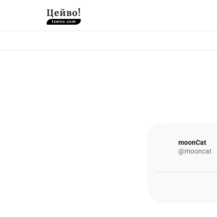
Цейво!
tseivo.com
moonCat
@mooncat