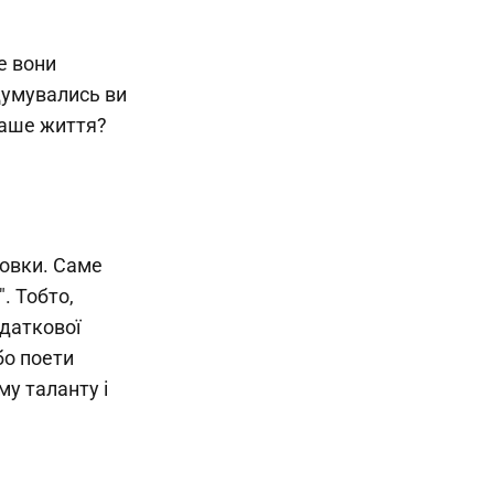
е вони
адумувались ви
наше життя?
товки. Саме
". Тобто,
одаткової
бо поети
му таланту і