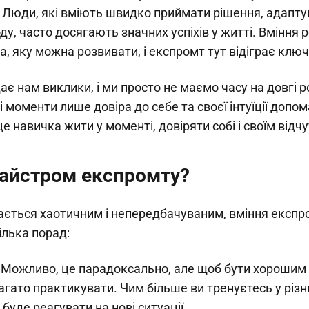
. Люди, які вміють швидко приймати рішення, адапту
оду, часто досягають значних успіхів у житті. Вміння 
ка, яку можна розвивати, і експромт тут відіграє клю
є нам виклики, і ми просто не маємо часу на довгі 
кі моменти лише довіра до себе та своєї інтуїції допо
це навичка жити у моменті, довіряти собі і своїм відч
майстром експромту?
ається хаотичним і непередбачуваним, вміння експ
ілька порад:
 Можливо, це парадоксально, але щоб бути хорошим 
агато практикувати. Чим більше ви тренуєтесь у різн
буде реагувати на нові ситуації.