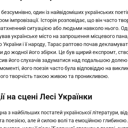
безсумнівно, один із найвідоміших українських поеті
ром імпровізації. Історія розповідає, що він часто тво
натхненний ситуацією або людьми навколо нього. Од
вав українське місто на запрошення місцевого пана,
 України і її народу, Тарас раптово почав декламувати
ли до жодної його збірки. Це був щирий експромт, ств
усив його слухачів задуматися над подальшою долею 
оменті, його поезія часто була відповіддю на виклики
його творчість такою живою та проникливою.
ії на сцені Лесі Українки
дна з найбільших постатей української літератури, ві
а поезією, але й силою волі та емоційною глибиною.