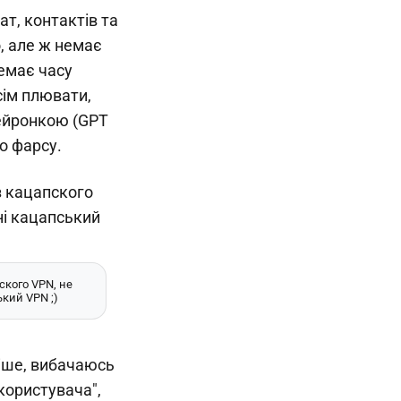
ат, контактів та
о, але ж немає
Немає часу
сім плювати,
нейронкою (GPT
о фарсу.
ского VPN, не
кий VPN ;)
ніше, вибачаюсь
користувача",