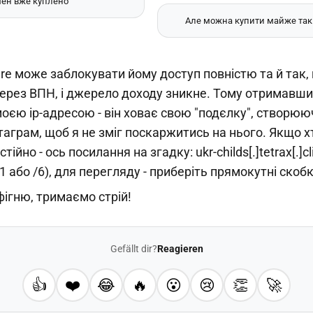
ен вже куплено
Але можна купити майже таки
are може заблокувати йому доступ повністю та й так, 
через ВПН, і джерело доходу зникне. Тому отримавши
оєю ір-адресою - він ховає свою "подєлку", створю
таграм, щоб я не зміг поскаржитись на нього. Якщо х
ійно - ось посилання на згадку: ukr-childs[.]tetrax[.]cl
1 або /6), для перегляду - приберіть прямокутні скобк
ігню, тримаємо стрій!
Gefällt dir?
Reagieren
👍
❤️
😂
🔥
😮
😢
👏
🚀