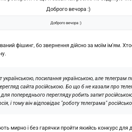
Доброго вечора :)
ваний фішинг, бо звернення дійсно за моїм ім'ям. Хто
ну.
т українською, посилання українською, але телеграм п
ерегляд сайта російською. Бо що б не казали про телег
і для попереднього перегляду робить запит російською.
сія, і тому він відповідає "роботу телеграма" російськ
ють мирно і без гарячки пройти якийсь конкурс для д