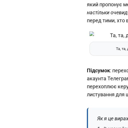
який пропонує м
настільки очевид
перед тими, хто 
Та, та,
Підсумок
: перех
акаунта Телегра
перехоплює керув
листування для 
Як я це вира