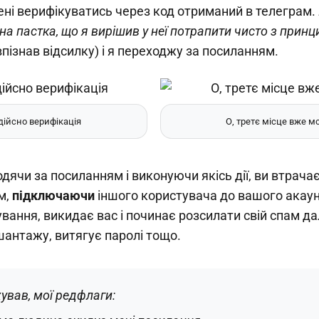
ені верифікуватись через код отриманий в телеграм.
на пастка, що я вирішив у неї потрапити чисто з принц
впізнав відсилку) і я переходжу за посиланням.
 дійсно верифікація
О, третє місце вже мо
одячи за посиланням і виконуючи якісь дії, ви втрача
м,
підключаючи
іншого користувача до вашого акаун
ання, викидає вас і починає розсилати свій спам дал
шантажу, витягує паролі тощо.
хував, мої редфлаги: