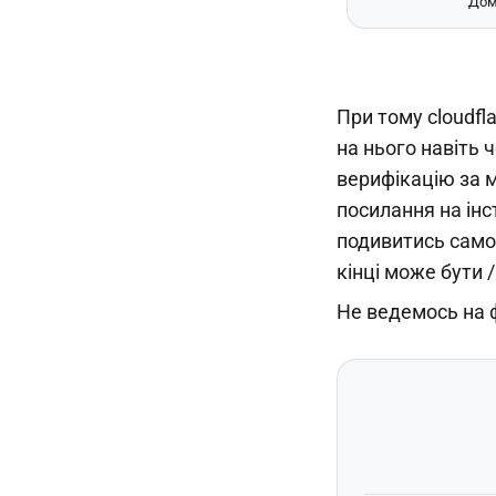
Дом
При тому cloudfl
на нього навіть 
верифікацію за м
посилання на інс
подивитись самост
кінці може бути /
Не ведемось на ф