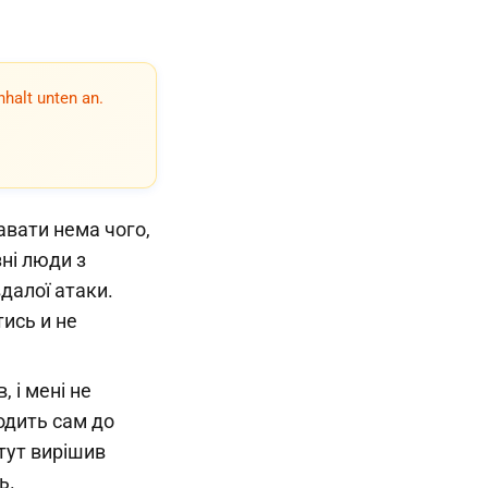
nhalt unten an.
авати нема чого,
зні люди з
далої атаки.
ись и не
 і мені не
одить сам до
тут вирішив
ь.