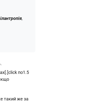
ілантропія
,
ь.
[.]click по1.5
 якщо