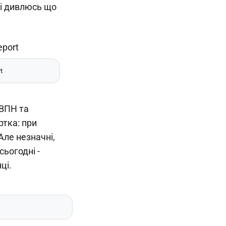
 і дивлюсь що
t
дВПН та
ртка: при
Але незначні,
ьогодні -
ці.