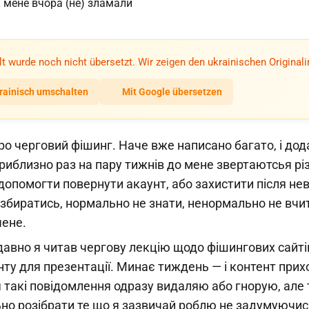
lt wurde noch nicht übersetzt. Wir zeigen den ukrainischen Originali
rainisch umschalten
Mit Google übersetzen
ро черговий фішинг. Наче вже написано багато, і дод
приблизно раз на пару тижнів до мене звертаютсья рі
опомогти повернути акаунт, або захистити після нев
збиратись, нормально не знати, ненормально не вчит
ене.
вно я читав чергову лекцію щодо фішингових сайтів,
ту для презентації. Минає тиждень — і контент прих
 такі повідомлення одразу видаляю або гнорую, але 
ьно розібрати те що я зазвичай роблю не задумуючис