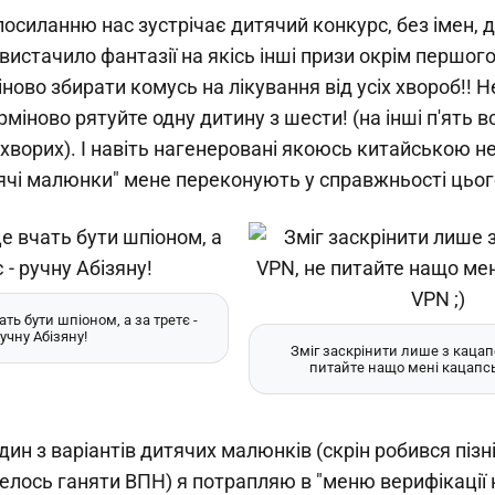
посиланню нас зустрічає дитячий конкурс, без імен, д
 вистачило фантазії на якісь інші призи окрім першог
іново збирати комусь на лікування від усіх хвороб!! 
рміново рятуйте одну дитину з шести! (на інші п'ять в
хворих). І навіть нагенеровані якоюсь китайською 
тячі малюнки" мене переконують у справжньості цьог
ать бути шпіоном, а за третє -
учну Абізяну!
Зміг заскрінити лише з кацап
питайте нащо мені кацапсь
ин з варіантів дитячих малюнків (скрін робився піз
велось ганяти ВПН) я потрапляю в "меню верифікації 