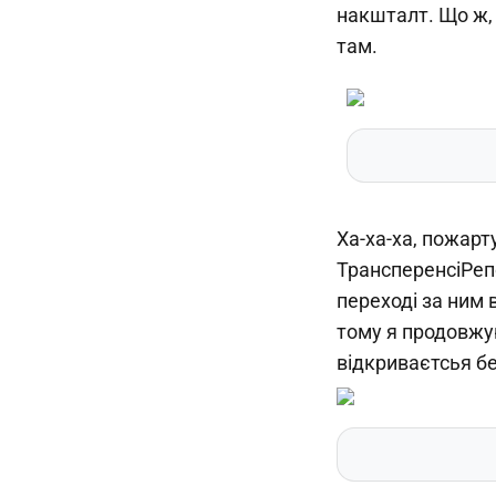
накшталт. Що ж,
там.
Ха-ха-ха, пожар
ТрансперенсіРепо
переході за ним 
тому я продовжую
відкриваєтсья б