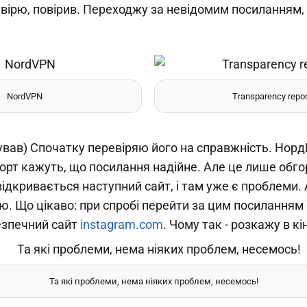
 вірю, повірив. Переходжу за невідомим посиланням,
NordVPN
Transparency repor
тував) Спочатку перевіряю його на справжність. Нор
рт кажуть, що посилання надійне. Але це лише обго
відкривається наступний сайт, і там уже є проблеми. 
. Що цікаво: при спробі перейти за цим посиланням с
езпечний сайт
instagram.com
. Чому так - розкажу в кін
Та які проблеми, нема ніяких проблем, несемось!