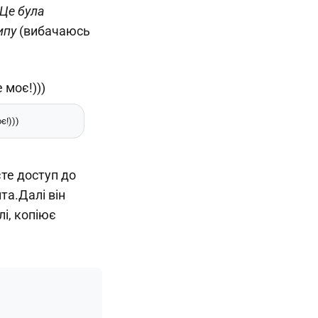
Це була
ипу
(вибачаюсь
є!)))
єте доступ до
та.Далі він
і, копіює