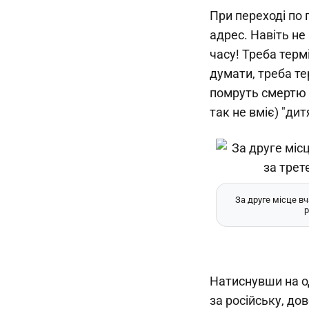
При переході по 
адрес. Навіть не
часу! Треба терм
думати, треба те
помруть смертю 
так не вміє) "ди
За друге місце вч
р
Натиснувши на од
за російську, до