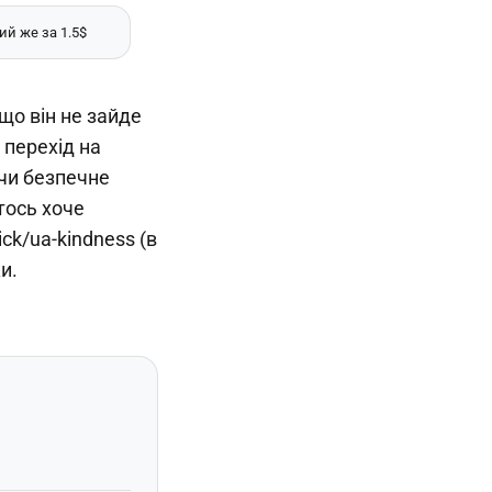
й же за 1.5$
що він не зайде
 перехід на
ючи безпечне
тось хоче
ick/ua-kindness (в
и.