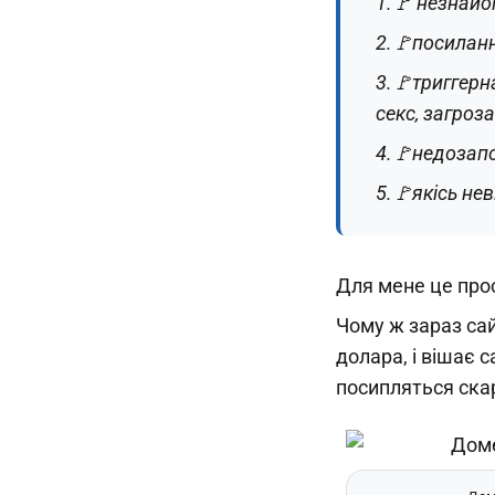
1.🚩 незнай
2.🚩посилан
3.🚩триггерн
секс, загроз
4.🚩недозап
5.🚩якісь не
Для мене це прос
Чому ж зараз сай
долара, і вішає 
посипляться ска