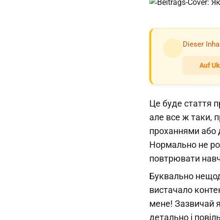
Dieser Inha
Auf Uk
Це буде стаття п
але все ж таки, 
проханнями або д
Нормально не ро
повтрювати навч
Буквально нещода
вистачало контен
мене! Зазвичай я
детально і повіл