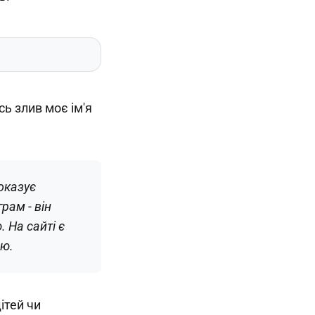
сь злив моє ім'я
оказує
рам - він
 На сайті є
ою.
ітей чи