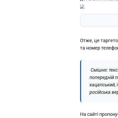
Отже, це таргето
та номер телефо
Смішне: текс
попередній п
кацапський, 
російська вер
На сайті пропону