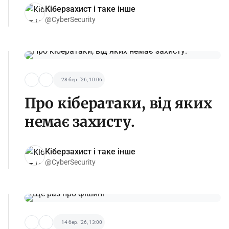
Кіберзахист і таке інше
@CyberSecurity
28 бер. '26, 10:06
Про кібератаки, від яких
немає захисту.
Кіберзахист і таке інше
@CyberSecurity
14 бер. '26, 13:00