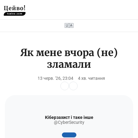
Цейво!
tseivo.com
🇺🇦
Як мене вчора (не)
зламали
13 черв. '26, 23:04
4 хв. читання
Кіберзахист і таке інше
@CyberSecurity