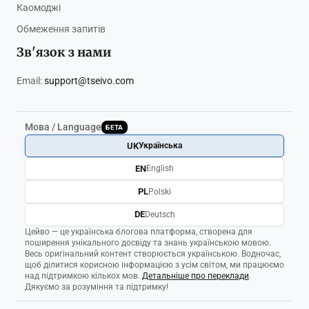
Каомоджі
Обмеження запитів
Зв'язок з нами
Email:
support@tseivo.com
Мова / Language
БЕТА
UK
Українська
EN
English
PL
Polski
DE
Deutsch
Цейво — це українська блогова платформа, створена для
поширення унікального досвіду та знань українською мовою.
Весь оригінальний контент створюється українською. Водночас,
щоб ділитися корисною інформацією з усім світом, ми працюємо
над підтримкою кількох мов.
Детальніше про переклади
.
Дякуємо за розуміння та підтримку!