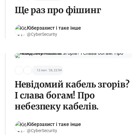
Ще раз про фішинг
Кіберзахист і таке інше
@CyberSecurity
12 лют. '26, 22:54
Невідомий кабель згорів?
І слава богам! Про
небезпеку кабелів.
Кіберзахист і таке інше
@CyberSecurity