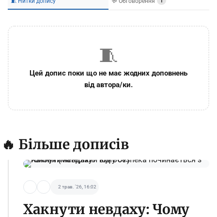
🧵 Нитки допису
💬 Обговорення
1
🧵
Цей допис поки що не має жодних доповнень
від автора/ки.
🔥 Більше дописів
2 трав. '26, 16:02
Хакнути невдаху: Чому