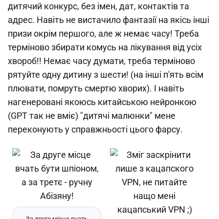
дитячий конкурс, без імен, дат, контактів та
адрес. Навіть не вистачило фантазії на якісь інші
призи окрім першого, але ж немає часу! Треба
терміново збирати комусь на лікування від усіх
хвороб!! Немає часу думати, треба терміново
рятуйте одну дитину з шести! (на інші п'ять всім
плювати, помруть смертю хворих). І навіть
нагенеровані якоюсь китайською нейронкою
(GPT так не вміє) "дитячі малюнки" мене
переконують у справжньості цього фарсу.
За друге місце вчать