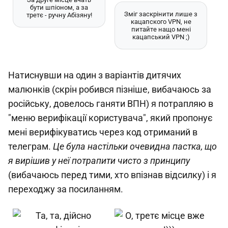
бути шпіоном, а за
Зміг заскрінити лише з
третє - ручну Абізяну!
кацапского VPN, не
питайте нащо мені
кацапський VPN ;)
Натиснувши на один з варіантів дитячих
малюнків (скрін робився пізніше, вибачаюсь за
російську, довелось ганяти ВПН) я потрапляю в
"меню верифікації користувача", який пропонує
мені верифікуватись через код отриманий в
телеграм.
Це була настільки очевидна пастка, що
я вирішив у неї потрапити чисто з принципу
(вибачаюсь перед тими, хто впізнав відсилку) і я
переходжу за посиланням.