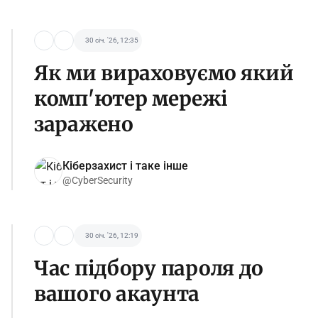
30 січ. '26, 12:35
Як ми вираховуємо який
комп'ютер мережі
заражено
Кіберзахист і таке інше
@CyberSecurity
30 січ. '26, 12:19
Час підбору пароля до
вашого акаунта