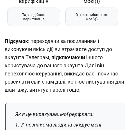
Та, та, дійсно
О, третє місце вже
верифікація
моє!)))
Підсумок
: переходячи за посиланням і
виконуючи якісь дії, ви втрачаєте доступ до
акаунта Телеграм,
підключаючи
іншого
користувача до вашого акаунта.Далі він
перехоплює керування, викидає вас і починає
розсилати свій спам далі, копіює листування для
шантажу, витягує паролі тощо.
Як я це вирахував, мої редфлаги:
1.🚩 незнайома людина скидує мені