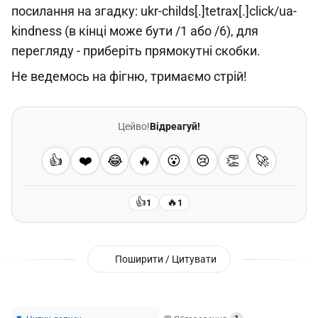
посилання на згадку: ukr-childs[.]tetrax[.]click/ua-
kindness (в кінці може бути /1 або /6), для
перегляду - приберіть прямокутні скобки.
Не ведемось на фігню, тримаємо стрій!
Цейво!
Відреагуй!
👍
❤️
😂
🔥
😮
😢
👏
🚀
👍
🔥
1
1
Поширити / Цитувати