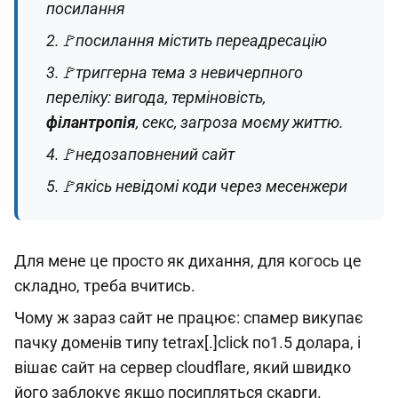
посилання
2.🚩посилання містить переадресацію
3.🚩триггерна тема з невичерпного
переліку: вигода, терміновість,
філантропія
, секс, загроза моєму життю.
4.🚩недозаповнений сайт
5.🚩якісь невідомі коди через месенжери
Для мене це просто як дихання, для когось це
складно, треба вчитись.
Чому ж зараз сайт не працює: спамер викупає
пачку доменів типу tetrax[.]click по1.5 долара, і
вішає сайт на сервер cloudflare, який швидко
його заблокує якщо посипляться скарги.