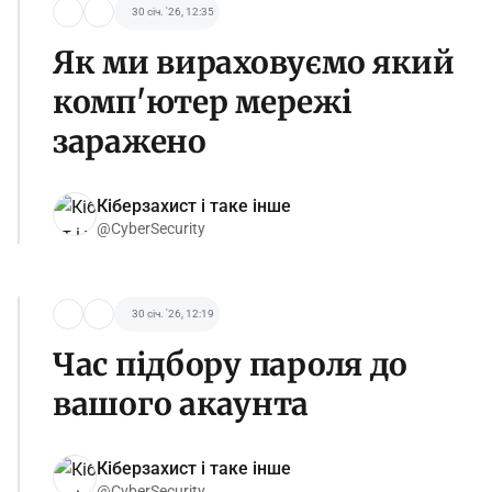
30 січ. '26, 12:35
Як ми вираховуємо який
комп'ютер мережі
заражено
Кіберзахист і таке інше
@CyberSecurity
30 січ. '26, 12:19
Час підбору пароля до
вашого акаунта
Кіберзахист і таке інше
@CyberSecurity