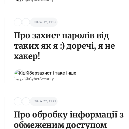
30 січ. '26, 11:35
Про захист паролів від
таких як я :) доречі, я не
хакер!
Кіберзахист і таке інше
@CyberSecurity
30 січ. '26, 11:21
Про обробку інформації з
обмеженим доступом