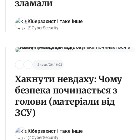
зламали
Кіберзахист і таке інше
@CyberSecurity
2 трав. '26, 16:02
Хакнути невдаху: Чому
безпека починається з
голови (матеріали від
ЗСУ)
Кіберзахист і таке інше
@CyberSecurity