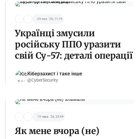
25 лип. '26, 11:19
Українці змусили
російську ППО уразити
свій Су-57: деталі операції
Кіберзахист і таке інше
@CyberSecurity
13 черв. '26, 23:04
Як мене вчора (не)