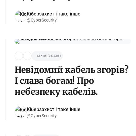
Кіберзахист і таке інше
@CyberSecurity
12 лют. '26, 22:54
Невідомий кабель згорів?
І слава богам! Про
небезпеку кабелів.
Кіберзахист і таке інше
@CyberSecurity