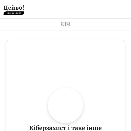
Цейво!
tseivo.com
🇺🇦
Кіберзахист і таке інше