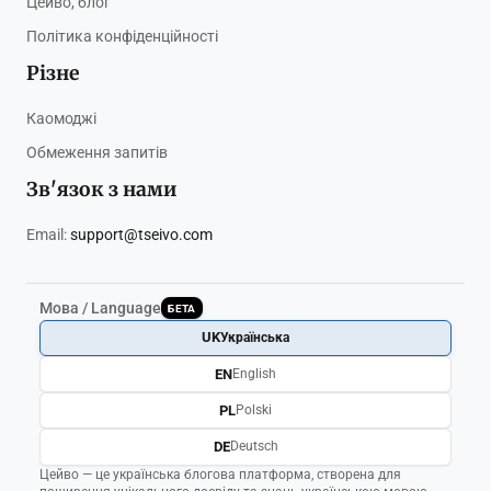
Цейво, блог
Політика конфіденційності
Різне
Каомоджі
Обмеження запитів
Зв'язок з нами
Email:
support@tseivo.com
Мова / Language
БЕТА
UK
Українська
EN
English
PL
Polski
DE
Deutsch
Цейво — це українська блогова платформа, створена для