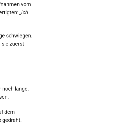
ufnahmen vom
ertigten:
„Ich
ige schwiegen.
 sie zuerst
r noch lange.
sen.
auf dem
 gedreht.