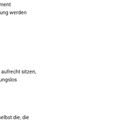
iment
egung werden
aufrecht sitzen,
gungslos
lbst die, die