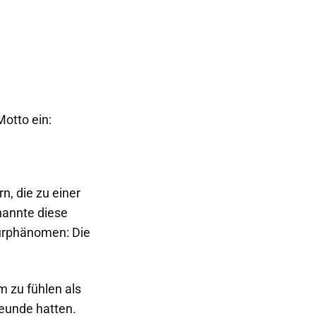
otto ein:
n, die zu einer
nannte diese
turphänomen: Die
m zu fühlen als
reunde hatten.