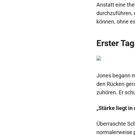
Anstatt eine th
durchzuführen, 
können, ohne e
Erster Tag
Jones begann mit
den Rücken gera
zuhören. Er schu
„Stärke liegt in 
Überraschte Schü
normalerweise p