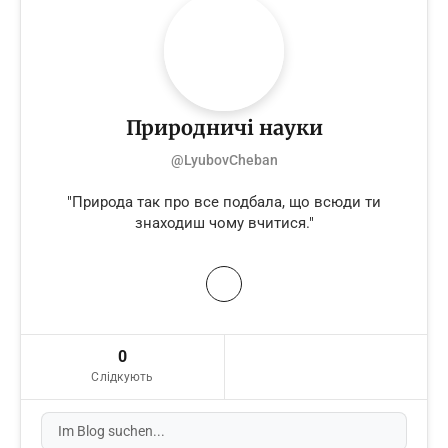
Природничі науки
@LyubovCheban
"Природа так про все подбала, що всюди ти
знаходиш чому вчитися."
0
Слідкують