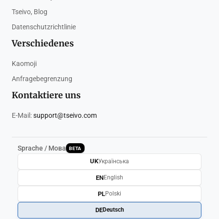
Tseivo, Blog
Datenschutzrichtlinie
Verschiedenes
Kaomoji
Anfragebegrenzung
Kontaktiere uns
E-Mail:
support@tseivo.com
Sprache / Мова
BETA
UK
Українська
EN
English
PL
Polski
DE
Deutsch