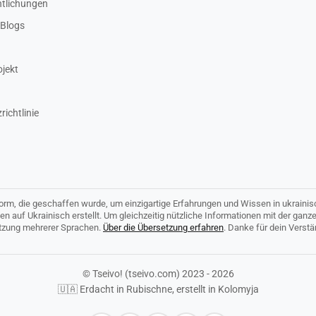
ntlichungen
Blogs
ojekt
ichtlinie
tform, die geschaffen wurde, um einzigartige Erfahrungen und Wissen in ukrainis
den auf Ukrainisch erstellt. Um gleichzeitig nützliche Informationen mit der ganz
tützung mehrerer Sprachen.
Über die Übersetzung erfahren
. Danke für dein Verst
© Tseivo! (tseivo.com) 2023 - 2026
🇺🇦 Erdacht in Rubischne, erstellt in Kolomyja