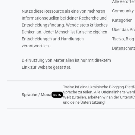
Alle Veröffe
Community-
Nutze diese Ressource als eine von mehreren
Informationsquellen bei deiner Recherche und
Kategorien
Entscheidungsfindung. Wende stets kritisches
Über das Pr
Denken an. Jeder Mensch ist für seine eigenen
Entscheidungen und Handlungen
Tseivo, Blog
verantwortlich.
Datenschutzr
Die Nutzung von Materialien ist nur mit direktem
Link zur Website gestattet.
Tseivo ist eine ukrainische Blogging-Plat
Sprache zu teilen. Alle Originalinhalte wer
Sprache / Мова
BETA
Welt zu teilen, arbeiten wir an der Unters
und deine Unterstützung!