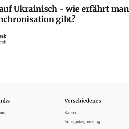
 auf Ukrainisch - wie erfährt man
nchronisation gibt?
eak
eak
inks
Verschiedenes
aine
Kaomoji
Anfragebegrenzung