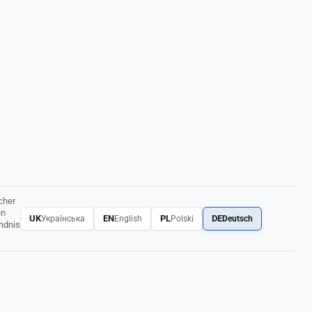
cher
en
UK
EN
PL
DE
Українська
English
Polski
Deutsch
ändnis