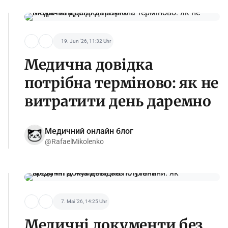
19. Jun '26, 11:32 Uhr
Медична довідка
потрібна терміново: як не
витратити день даремно
Медичний онлайн блог
@RafaelMikolenko
7. Mai '26, 14:25 Uhr
Медичні документи без