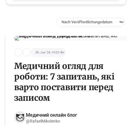
26. Jun '26, 10:22 Uhr
Медичний огляд для
роботи: 7 запитань, які
варто поставити перед
записом
Медичний онлайн блог
@RafaelMikolenko