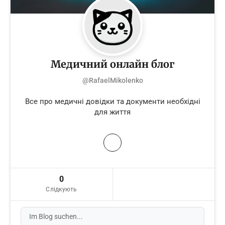
Медичний онлайн блог
@RafaelMikolenko
Все про медичні довідки та документи необхідні
для життя
0
Слідкують