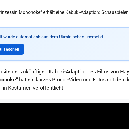
alt wurde automatisch aus dem Ukrainischen übersetzt.
al ansehen
Website der zukünftigen Kabuki-Adaption des Films von Ha
nonoke“
hat ein kurzes Promo-Video und Fotos mit den d
n in Kostümen veröffentlicht.