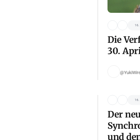
16.
Die Ver
30. Apr
@YukiWir
16.
Der neu
Synchro
und den