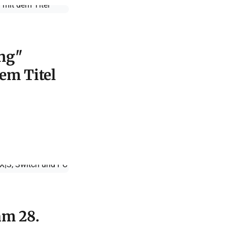
ing"
em Titel
am 28.