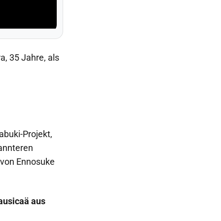
, 35 Jahre, als
buki-Projekt,
kannteren
6 von Ennosuke
ausicaä aus