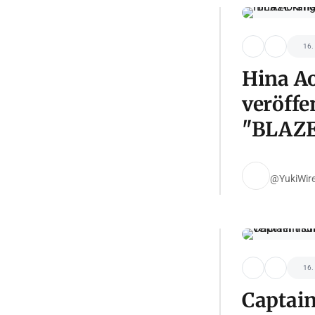
16.
Hina Ao
veröffe
"BLAZE
@YukiWir
16.
Captain