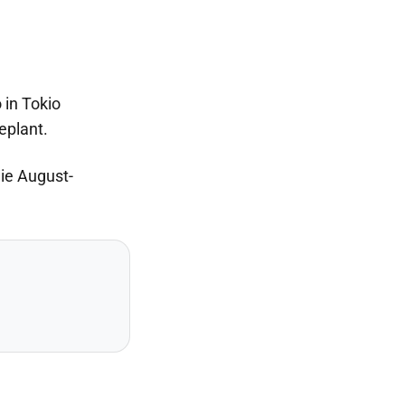
 in Tokio
eplant.
die August-