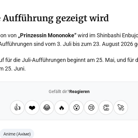
 Aufführung gezeigt wird
ion von
„Prinzessin Mononoke“
wird im Shinbashi Enbujo
 Aufführungen sind vom 3. Juli bis zum 23. August 2026 g
f für die Juli-Aufführungen beginnt am 25. Mai, und für 
 25. Juni.
Gefällt dir?
Reagieren
👍
❤️
😂
🔥
😮
😢
👏
🚀
Anime (Аніме)