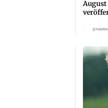
August 
veröffen
@YukiWir