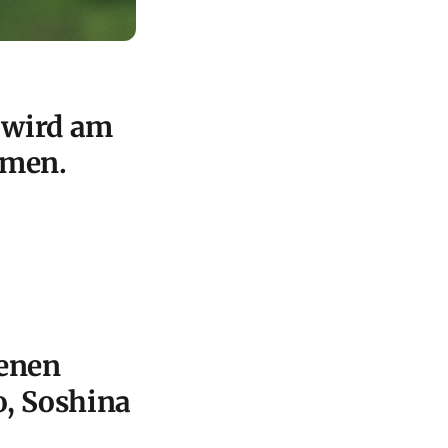
 wird am
mmen.
denen
, Soshina