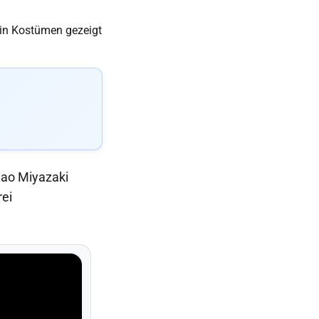
yao Miyazaki
rei