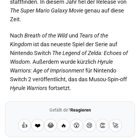
stattfinden. In diesem Jahr fiel der Release von
The Super Mario Galaxy Movie
genau auf diese
Zeit.
Nach
Breath of the Wild
und
Tears of the
Kingdom
ist das neueste Spiel der Serie auf
Nintendo Switch
The Legend of Zelda: Echoes of
Wisdom
. Außerdem wurde kürzlich
Hyrule
Warriors: Age of Imprisonment
für Nintendo
Switch 2 veröffentlicht, das das Musou-Spin-off
Hyrule Warriors
fortsetzt.
Gefällt dir?
Reagieren
👍
❤️
😂
🔥
😮
😢
👏
🚀