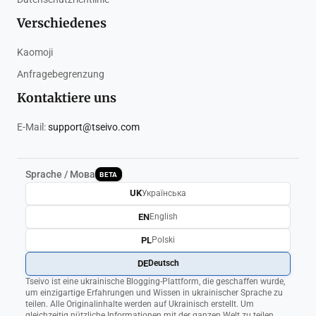
Verschiedenes
Kaomoji
Anfragebegrenzung
Kontaktiere uns
E-Mail:
support@tseivo.com
Sprache / Мова
BETA
UK
Українська
EN
English
PL
Polski
DE
Deutsch
Tseivo ist eine ukrainische Blogging-Plattform, die geschaffen wurde,
um einzigartige Erfahrungen und Wissen in ukrainischer Sprache zu
teilen. Alle Originalinhalte werden auf Ukrainisch erstellt. Um
gleichzeitig nützliche Informationen mit der ganzen Welt zu teilen,