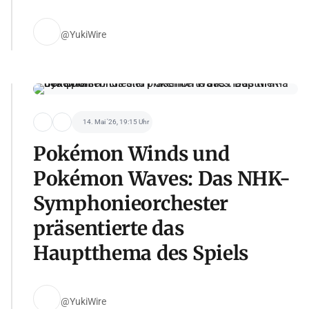
@YukiWire
14. Mai '26, 19:15 Uhr
Pokémon Winds und
Pokémon Waves: Das NHK-
Symphonieorchester
präsentierte das
Hauptthema des Spiels
@YukiWire