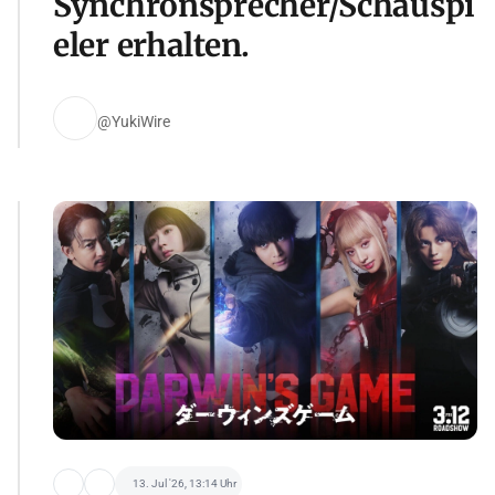
Synchronsprecher/Schauspi
eler erhalten.
@YukiWire
13. Jul '26, 13:14 Uhr