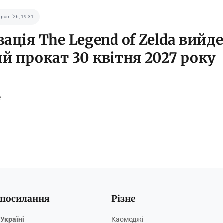
трав. '26, 19:31
ація The Legend of Zelda вийде
ий прокат 30 квітня 2027 року
e
 посилання
Різне
Україні
Каомоджі