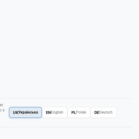
ою
ю з
UK
EN
PL
DE
Українська
English
Polski
Deutsch