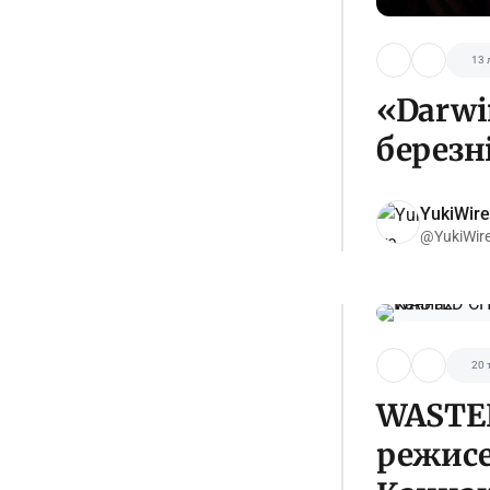
13 
«Darwi
березн
YukiWire
@YukiWir
20 
WASTED
режисе