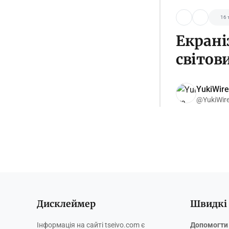
16 
Екраніз
світов
YukiWire
@YukiWir
Дисклеймер
Швидкі
Інформація на сайті tseivo.com є
Допомогти 