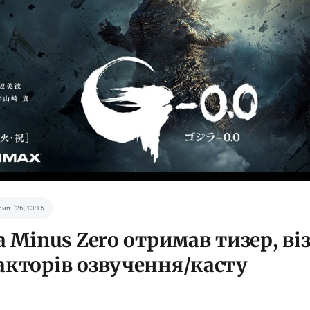
лип. '26, 13:15
a Minus Zero отримав тизер, віз
акторів озвучення/касту