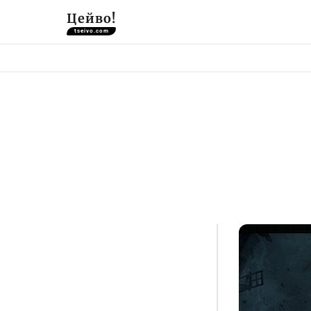
Цейво!
tseivo.com