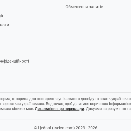
Обмеження запитів
ії
ьноти
г
онфіденційності
форма, створена для поширення унікального досвіду та знань українськ
створюється українською. Водночас, щоб ділитися корисною інформаціє
имкою кількох мов.
Детальніше про переклади
. Дякуємо за розуміння та
© Цейво! (tseivo.com) 2023 - 2026