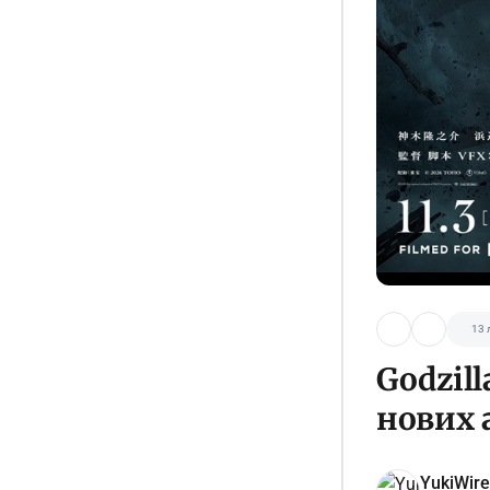
13 
Godzill
нових 
YukiWire