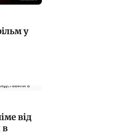
фільм у
іме від
 в