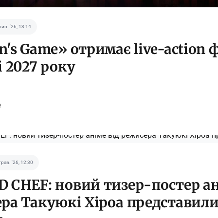
лип. '26, 13:14
n's Game» отримає live-action 
і 2027 року
e
трав. '26, 12:30
 CHEF: новий тизер-постер ан
ра Такуюкі Хіроа представили