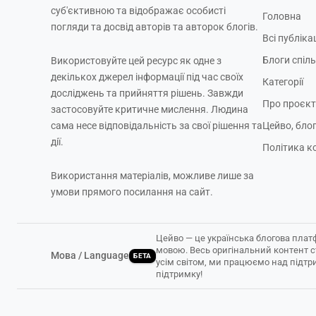
суб'єктивною та відображає особисті
Головна
погляди та досвід авторів та авторок блогів.
Всі публікац
Блоги спіл
Використовуйте цей ресурс як одне з
декількох джерел інформації під час своїх
Категорії
досліджень та прийняття рішень. Завжди
Про проєкт
застосовуйте критичне мислення. Людина
сама несе відповідальність за свої рішення та
Цейво, бло
дії.
Політика к
Використання матеріалів, можливе лише за
умови прямого посилання на сайт.
Цейво — це українська блогова плат
мовою. Весь оригінальний контент 
Мова / Language
БЕТА
усім світом, ми працюємо над підтр
підтримку!