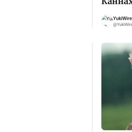
Канна
YukiWire
@YukiWir