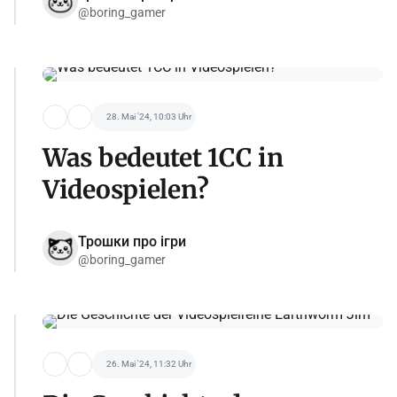
@boring_gamer
28. Mai '24, 10:03 Uhr
Was bedeutet 1CC in
Videospielen?
Трошки про ігри
@boring_gamer
26. Mai '24, 11:32 Uhr