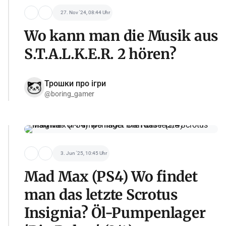
27. Nov '24, 08:44 Uhr
Wo kann man die Musik aus
S.T.A.L.K.E.R. 2 hören?
Трошки про ігри
@boring_gamer
3. Jun '25, 10:45 Uhr
Mad Max (PS4) Wo findet
man das letzte Scrotus
Insignia? Öl-Pumpenlager