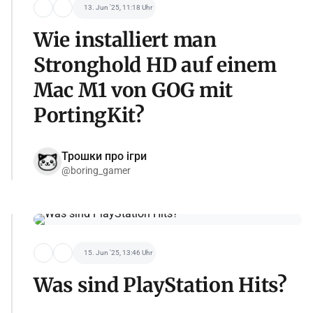
13. Jun '25, 11:18 Uhr
Wie installiert man
Stronghold HD auf einem
Mac M1 von GOG mit
PortingKit?
Трошки про ігри
@boring_gamer
15. Jun '25, 13:46 Uhr
Was sind PlayStation Hits?