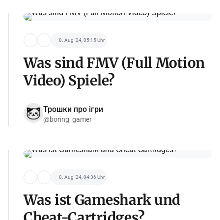
8. Aug '24, 05:15 Uhr
Was sind FMV (Full Motion
Video) Spiele?
Трошки про ігри
@boring_gamer
8. Aug '24, 04:36 Uhr
Was ist Gameshark und
Cheat-Cartridges?