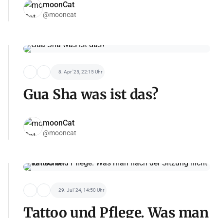
moonCat
@mooncat
8. Apr '25, 22:15 Uhr
Gua Sha was ist das?
moonCat
@mooncat
29. Jul '24, 14:50 Uhr
Tattoo und Pflege. Was man