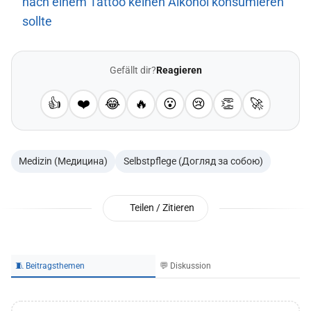
nach einem Tattoo keinen Alkohol konsumieren
sollte
Gefällt dir?
Reagieren
👍
❤️
😂
🔥
😮
😢
👏
🚀
Medizin (Медицина)
Selbstpflege (Догляд за собою)
Teilen / Zitieren
🧵 Beitragsthemen
💬 Diskussion