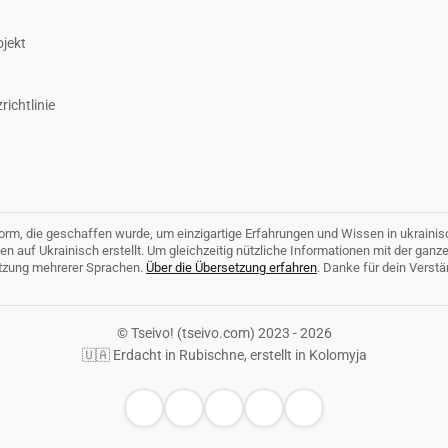
ojekt
ichtlinie
tform, die geschaffen wurde, um einzigartige Erfahrungen und Wissen in ukrainis
den auf Ukrainisch erstellt. Um gleichzeitig nützliche Informationen mit der ganz
tützung mehrerer Sprachen.
Über die Übersetzung erfahren
. Danke für dein Verst
© Tseivo! (tseivo.com) 2023 - 2026
🇺🇦 Erdacht in Rubischne, erstellt in Kolomyja