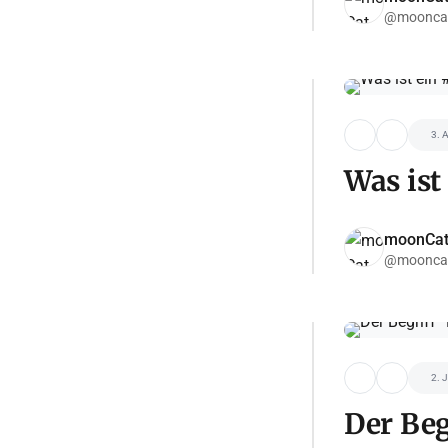
@moonca
3. 
Was ist
moonCa
@moonca
2. 
Der Beg