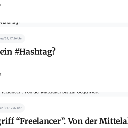
t
Aug '24, 17:26 Uhr
 ein #Hashtag?
t
t
Jun '24, 17:37 Uhr
riff “Freelancer”. Von der Mittelal