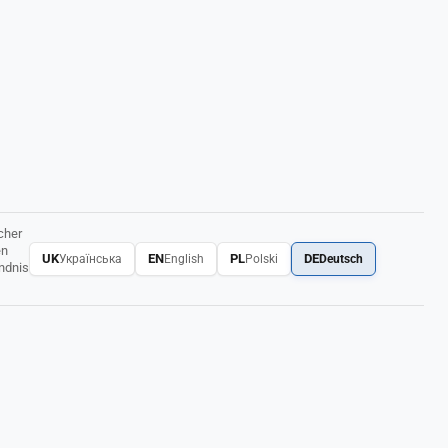
cher
en
UK
EN
PL
DE
Українська
English
Polski
Deutsch
ändnis