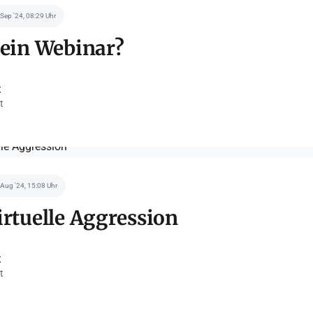
 Sep '24, 08:29 Uhr
 ein Webinar?
t
t
 Aug '24, 15:08 Uhr
irtuelle Aggression
t
t