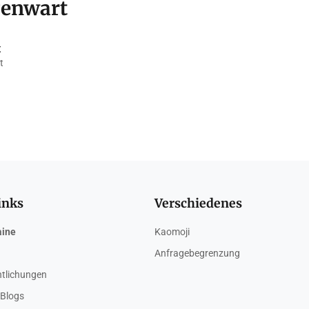
genwart
t
t
inks
Verschiedenes
aine
Kaomoji
Anfragebegrenzung
ntlichungen
Blogs