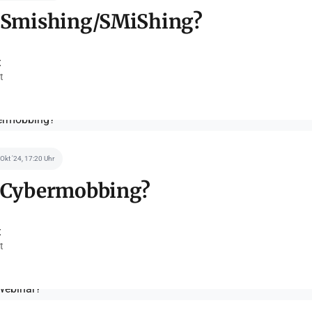
t Smishing/SMiShing?
t
t
 Okt '24, 17:20 Uhr
t Cybermobbing?
t
t