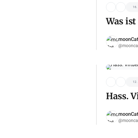
16.
Was ist
moonCa
@moonca
12.
Hass. V
moonCa
@moonca