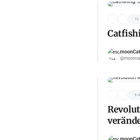
12.
Catfish
moonCa
@moonca
5. 
Revolut
verände
moonCa