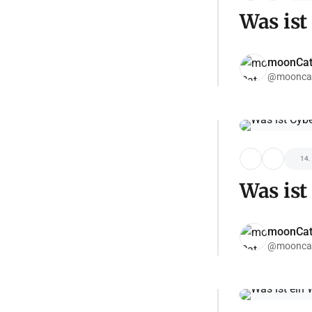
Was is
moonCa
@moonca
14.
Was is
moonCa
@moonca