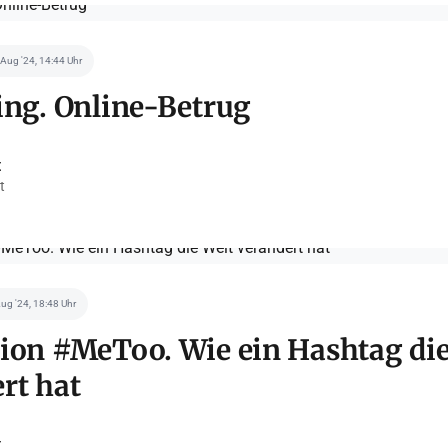
 Aug '24, 14:44 Uhr
ing. Online-Betrug
t
t
Aug '24, 18:48 Uhr
ion #MeToo. Wie ein Hashtag die
rt hat
t