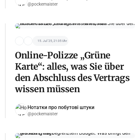
@pockemaister
15. Jul '25, 21:35 Uhr
Online-Polizze „Grüne
Karte“: alles, was Sie über
den Abschluss des Vertrags
wissen müssen
Нотатки про побутові штуки
@pockemaister