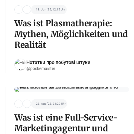
13. Jun '25, 12:15 Uhr
Was ist Plasmatherapie:
Mythen, Möglichkeiten und
Realität
Нотатки про побутові штуки
@pockemaister
26. Aug '25, 21:29 Uhr
Was ist eine Full-Service-
Marketingagentur und