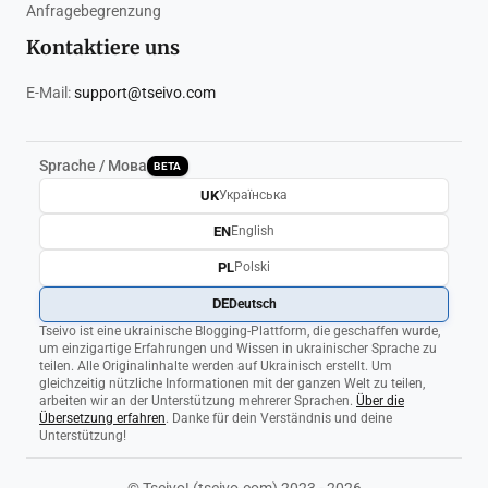
Anfragebegrenzung
Kontaktiere uns
E-Mail:
support@tseivo.com
Sprache / Мова
BETA
UK
Українська
EN
English
PL
Polski
DE
Deutsch
Tseivo ist eine ukrainische Blogging-Plattform, die geschaffen wurde,
um einzigartige Erfahrungen und Wissen in ukrainischer Sprache zu
teilen. Alle Originalinhalte werden auf Ukrainisch erstellt. Um
gleichzeitig nützliche Informationen mit der ganzen Welt zu teilen,
arbeiten wir an der Unterstützung mehrerer Sprachen.
Über die
Übersetzung erfahren
. Danke für dein Verständnis und deine
Unterstützung!
© Tseivo! (tseivo.com) 2023 - 2026