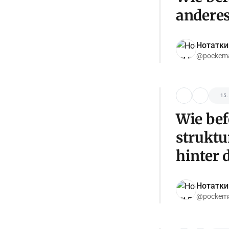
anderes
Нотатки
@pockema
15.
Wie bef
struktu
hinter 
Нотатки
@pockema