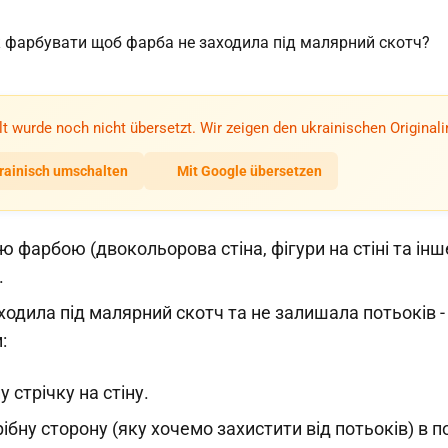
lt wurde noch nicht übersetzt. Wir zeigen den ukrainischen Originali
rainisch umschalten
Mit Google übersetzen
ію фарбою (двокольорова стіна, фігури на стіні та ін
.
ходила під малярний скотч та не залишала потьоків 
:
 стрічку на стіну.
ібну сторону (яку хочемо захистити від потьоків) в п