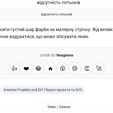
відсутність потьоків
сити густий шар фарби на малярну стрічку. Від велико
очне вздуватися, що може зіпсувати лінію.
Gefällt dir?
Reagieren
👍
❤️
😂
🔥
😮
😢
👏
🚀
Kreative Projekte und DIY (Творчі проєкти та DIY)
Teilen / Zitieren