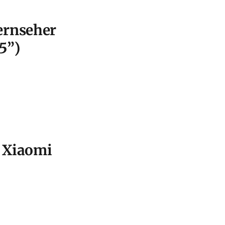
ernseher
5”)
s Xiaomi