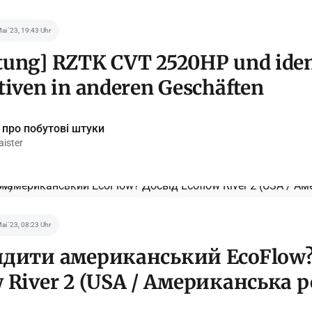
Mai '23, 19:43 Uhr
tung] RZTK CVT 2520HP und iden
tiven in anderen Geschäften
 про побутові штуки
ister
Mai '23, 08:23 Uhr
ядити американський EcoFlow?
w River 2 (USA / Американська 