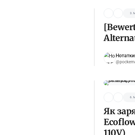
3. 
[Bewer
Alterna
Нотатки
@pockema
6. 
Як зар
Ecoflo
110V)