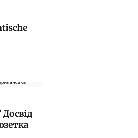
tische
 Досвід
розетка