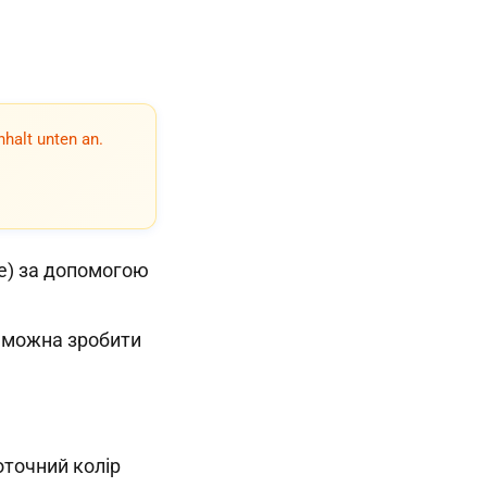
nhalt unten an.
ше) за допомогою
- можна зробити
оточний колір