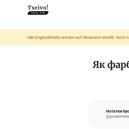
Tseivo!
tseivo.com
Alle Originalinhalte werden auf Ukrainisch erstellt. Noch 
Як фар
Нотатки про
@pockemais