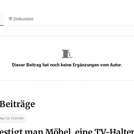
💬 Diskussion
🧵
Dieser Beitrag hat noch keine Ergänzungen vom Autor.
 Beiträge
 Apr '23, 16:25 Uhr
estigt man Möbel, eine TV-Halte