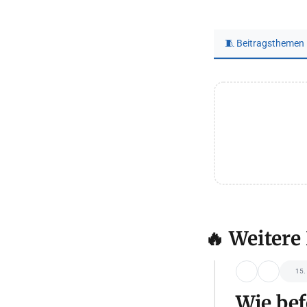
🧵 Beitragsthemen
🔥 Weitere
15.
Wie bef