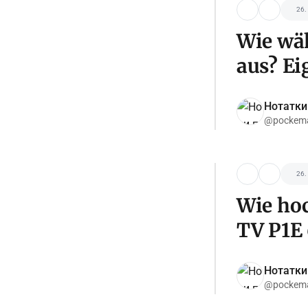
26.
Wie wäh
aus? Ei
Нотатки
@pockema
26.
Wie hoc
TV P1E 
Нотатки
@pockema