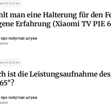
 Apr '23, 22:47 Uhr
lt man eine Halterung für den F
gene Erfahrung (Xiaomi TV P1E 6
 про побутові штуки
ister
 Apr '23, 23:33 Uhr
h ist die Leistungsaufnahme de
65"?
 про побутові штуки
ister