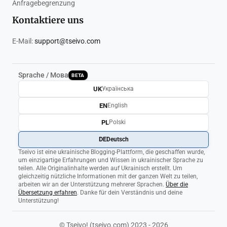
Anfragebegrenzung
Kontaktiere uns
E-Mail:
support@tseivo.com
Sprache / Мова
BETA
UK
Українська
EN
English
PL
Polski
DE
Deutsch
Tseivo ist eine ukrainische Blogging-Plattform, die geschaffen wurde,
um einzigartige Erfahrungen und Wissen in ukrainischer Sprache zu
teilen. Alle Originalinhalte werden auf Ukrainisch erstellt. Um
gleichzeitig nützliche Informationen mit der ganzen Welt zu teilen,
arbeiten wir an der Unterstützung mehrerer Sprachen.
Über die
Übersetzung erfahren
. Danke für dein Verständnis und deine
Unterstützung!
© Tseivo! (tseivo.com) 2023 - 2026