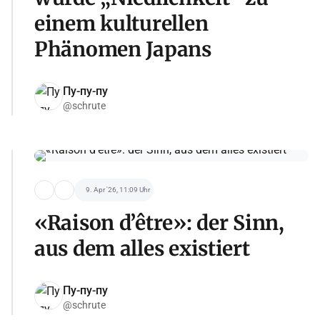
einem kulturellen
Phänomen Japans
Пу-пу-пу
@schrute
9. Apr '26, 11:09 Uhr
«Raison d’être»: der Sinn,
aus dem alles existiert
Пу-пу-пу
@schrute