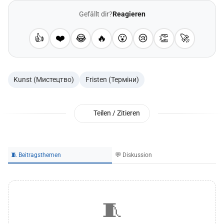
Gefällt dir?
Reagieren
👍
❤️
😂
🔥
😮
😢
👏
🚀
Kunst (Мистецтво)
Fristen (Терміни)
Teilen / Zitieren
🧵 Beitragsthemen
💬 Diskussion
🧵