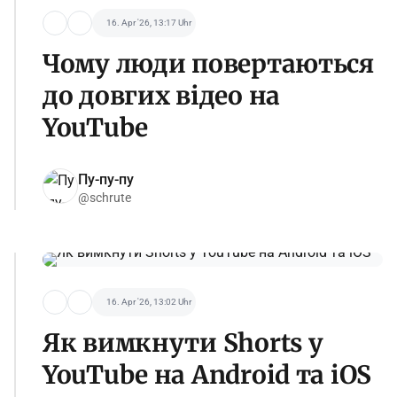
16. Apr '26, 13:17 Uhr
Чому люди повертаються
до довгих відео на
YouTube
Пу-пу-пу
@schrute
16. Apr '26, 13:02 Uhr
Як вимкнути Shorts у
YouTube на Android та iOS