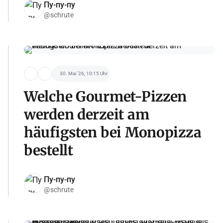
Пу-пу-пу
@schrute
30. Mai '26, 10:15 Uhr
Welche Gourmet-Pizzen
werden derzeit am
häufigsten bei Monopizza
bestellt
Пу-пу-пу
@schrute