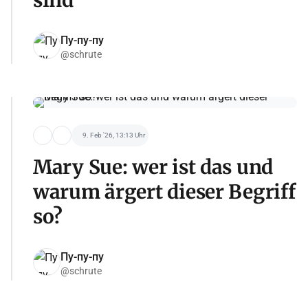
sind
Пу-пу-пу
@schrute
9. Feb '26, 13:13 Uhr
Mary Sue: wer ist das und
warum ärgert dieser Begriff
so?
Пу-пу-пу
@schrute