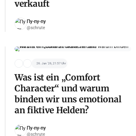
verkauft
Пу-пу-пу
@schrute
26. Jan '26, 21:57 Uhr
Was ist ein „Comfort
Character“ und warum
binden wir uns emotional
an fiktive Helden?
Пу-пу-пу
@schrute