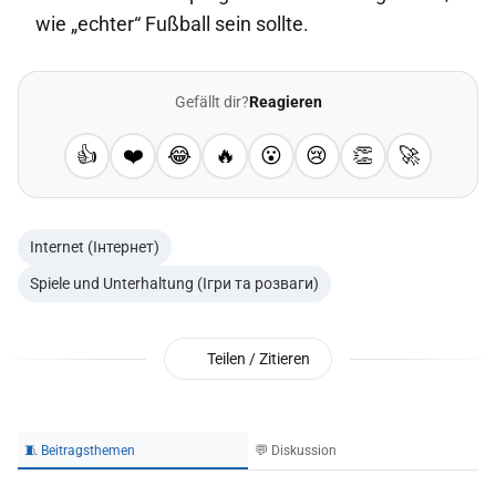
wie „echter“ Fußball sein sollte.
Gefällt dir?
Reagieren
👍
❤️
😂
🔥
😮
😢
👏
🚀
Internet (Інтернет)
Spiele und Unterhaltung (Ігри та розваги)
Teilen / Zitieren
🧵 Beitragsthemen
💬 Diskussion