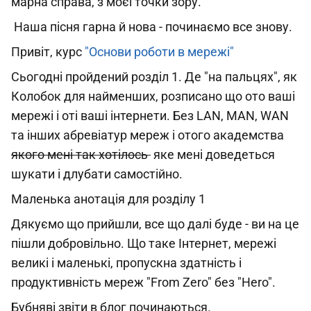
марна справа, з моєї точки зору.
Наша пісня гарна й нова - починаємо все знову.
Привіт, курс
"Основи роботи в мережі"
Сьогодні пройдений розділ 1. Де "на пальцях", як
Колобок для найменших, розписано що ото ваші
мережі і оті ваші інтернети. Без LAN, MAN, WAN
та інших абревіатур мереж і отого академства
якого мені так хотілось
яке мені доведеться
шукати і длубати самостійно.
Маленька анотація для розділу 1
Дякуємо що прийшли, все що далі буде - ви на це
пішли добровільно. Що таке Інтернет, мережі
великі і маленькі, пропускна здатність і
продуктивність мереж "From Zero" без "Hero".
Бубняві звіти в блог починаються.