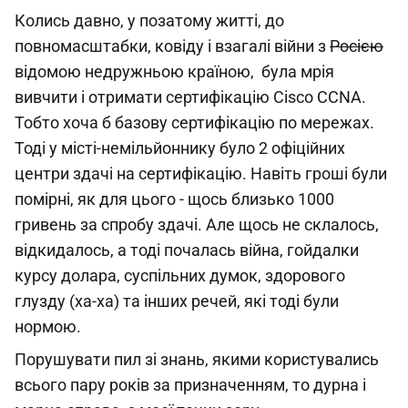
Колись давно, у позатому житті, до
повномасштабки, ковіду і взагалі війни з
Росією
відомою недружньою країною, була мрія
вивчити і отримати сертифікацію Cisco CCNA.
Тобто хоча б базову сертифікацію по мережах.
Тоді у місті-немільйоннику було 2 офіційних
центри здачі на сертифікацію. Навіть гроші були
помірні, як для цього - щось близько 1000
гривень за спробу здачі. Але щось не склалось,
відкидалось, а тоді почалась війна, гойдалки
курсу долара, суспільних думок, здорового
глузду (ха-ха) та інших речей, які тоді були
нормою.
Порушувати пил зі знань, якими користувались
всього пару років за призначенням, то дурна і