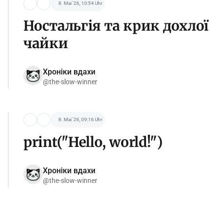
8. Mai '26, 10:54 Uhr
Ностальгія та крик дохлої
чайки
Хроніки вдахи
@the-slow-winner
8. Mai '26, 09:16 Uhr
print("Hello, world!")
Хроніки вдахи
@the-slow-winner