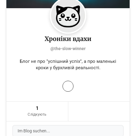
Хроніки вдахи
@the-slow-winner
Блог не про "успішний успіх", а про маленькі
кроки у бурхливій реальності.
1
Слідкують